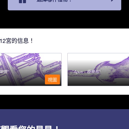
12宮的信息！
- 唧筒
Apus - 極樂鳥
視圖