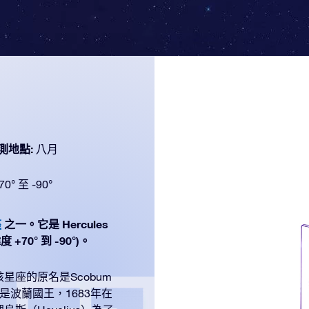
測地點:
八月
70° 至 -90°
座
之一。它是 Hercules
70° 到 -90°)。
座的原名是Scobum
比耶斯基是波蘭國王，1683年在