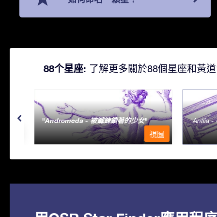
88个星座:
了解更多關於88個星座和黃道
Andromeda - 被鐵鍊鎖著的少女
Antlia 
視圖
視圖