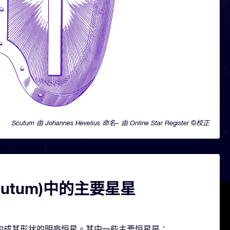
Scutum 由 Johannes Hevelius 命名– 由 Online Star Register ©校正
cutum)中的主要星星
含几颗构成其形状的明亮恒星。其中一些主要恒星是：