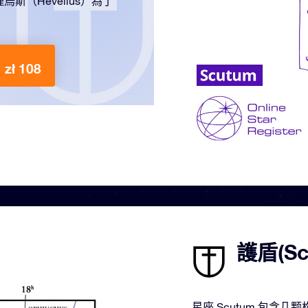
（Hevelius）為了
zł 108
護盾(S
星座 Scutum 包