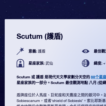
Scutum (護盾)
意義:
最佳觀
護盾
星座家族:
緯度:
武仙
+
Scutum 或 護盾 是現代天文學家劃分天空的
88个星
星座家族的一部分。Scutum 最佳觀測地點 八月 (從緯度 +
盾牌座位於人馬座、巨蛇座和天鷹座之間的銀河中。該星
Sobiescanum，或者‘shield of Sobieski’。索