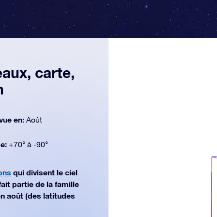
aux, carte,
n
vue en:
Août
de:
+70° à -90°
ions
qui divisent le ciel
t partie de la famille
n août (des latitudes