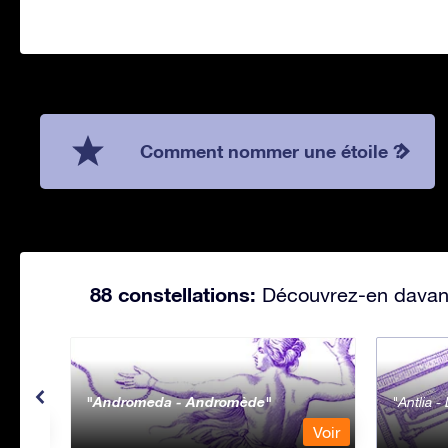
Comment nommer une étoile ?
88 constellations:
Découvrez-en davanta
Andromeda - Andromède
Antlia 
Voir
Voir