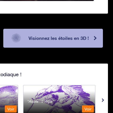
Visionnez les étoiles en 3D !
zodiaque !
Aquila - L'Aigle
Aqua
Voir
Voir