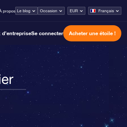
Le blog
Occasion
EUR
Français
À propos
 d’entreprise
Se connecter
Acheter une étoile !
ier