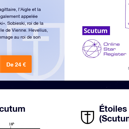
ittaire, l’Aigle et la
t également appelée
». Sobieski, roi de la
lle de Vienne. Hevelius,
ommage au roi de son
De 24 €
 Scutum
Étoiles
(Scutu