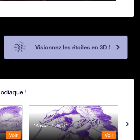
Visionnez les étoiles en 3D !
zodiaque !
Aquila - L'Aigle
Aqua
Voir
Voir