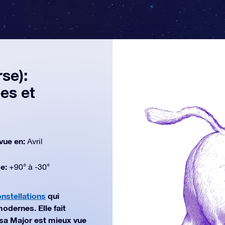
se):
es et
vue en:
Avril
de:
+90° à -30°
nstellations
qui
odernes. Elle fait
Ursa Major est mieux vue