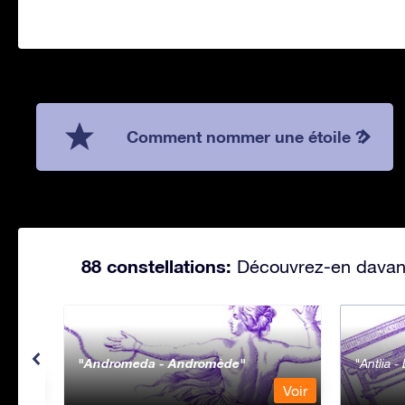
Comment nommer une étoile ?
88 constellations:
Découvrez-en davanta
Andromeda - Andromède
Antlia 
Voir
Voir