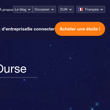
Le blog
Occasion
EUR
Français
À propos
 d’entreprise
Se connecter
Acheter une étoile !
Ourse