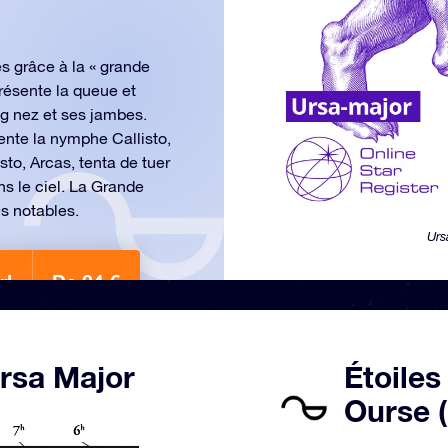
es grâce à la « grande
résente la queue et
ong nez et ses jambes.
ente la nymphe Callisto,
sto, Arcas, tenta de tuer
ns le ciel. La Grande
es notables.
Urs
r!
De 24 €
Ursa Major
Étoiles
Ourse 