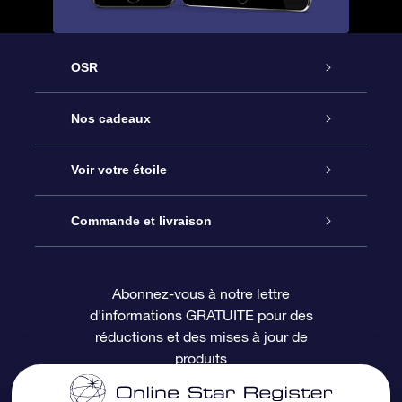
OSR
Service
Nos cadeaux
À propos de l’OSR
Cadeau d’étoile en ligne
Voir votre étoile
Nous contacter
Coffret cadeau OSR
Registre des étoiles
Commande et livraison
Le blog
Cadeau Super Star
Appli OSR Star Finder
Connexion client
Abonnez-vous à notre lettre
d'informations GRATUITE pour des
Questions fréquemment posées
Carte cadeau OSR
Page d’accueil personnalisée
Informations de paiement
réductions et des mises à jour de
produits
Revues
Cadeaux d’entreprise
Un million d’étoiles
Informations d’expédition