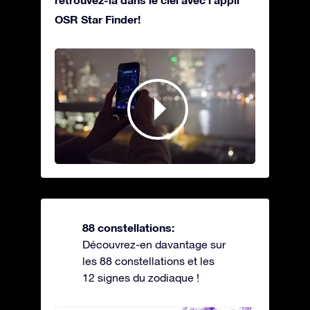
OSR Star Finder!
88 constellations:
Découvrez-en davantage sur
les 88 constellations et les
12 signes du zodiaque !