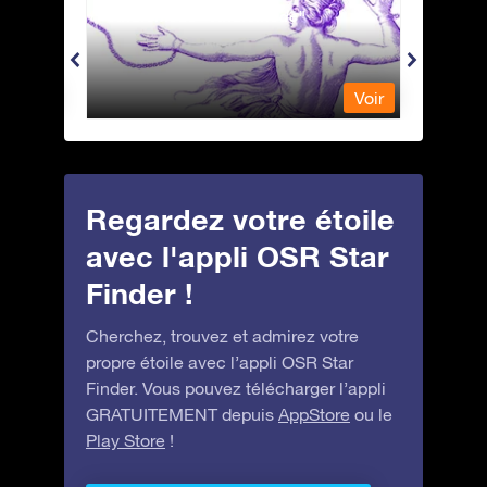
Andromeda - Andromède
Antli
Voir
Voir
Regardez votre étoile
avec l'appli OSR Star
Finder !
Cherchez, trouvez et admirez votre
propre étoile avec l’appli OSR Star
Finder. Vous pouvez télécharger l’appli
GRATUITEMENT depuis
AppStore
ou le
Play Store
!