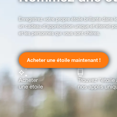
Enregistrez votre propre étoile brillante dans 
un cadeau d'appréciation unique et éternel p
et les personnes qui vous sont chères.
Acheter une étoile maintenant !
Acheter
Trouvez l’étoile
une étoile
nos applis uniq