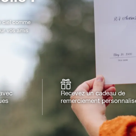
le ciel comme
our vos amis
 avec
Recevez un cadeau de
ues
remerciement personnalis