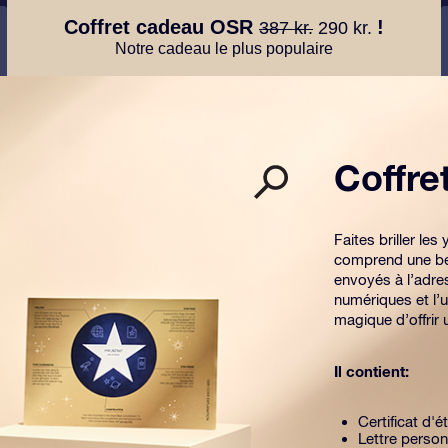
Coffret cadeau OSR
!
387 kr.
290 kr.
Notre cadeau le plus populaire
Coffr
Faites briller l
comprend une be
envoyés à l’adre
numériques et l’u
magique d’offrir
Il contient:
Certificat d'é
Lettre person