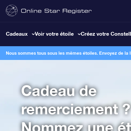
Cadeaux
Voir votre étoile
Créez votre Constel
Nous sommes tous sous les mêmes étoiles. Envoyez de la lum
Cadeau de
remerciement ?
Nommez une éto