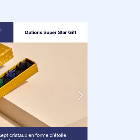
u
Options Super Star Gift
Cadre
pt cristaux en forme d’étoile
: Ce cadre 