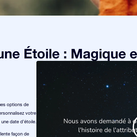
e Étoile : Magique et
ues options de
rsonnalisez votre
 une date d’étoile.
llente façon de