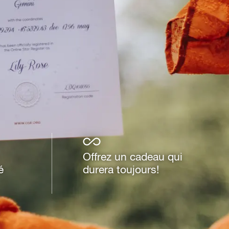
Offrez un cadeau qui
é
durera toujours!