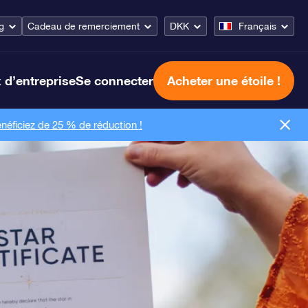
g
Cadeau de remerciement
DKK
Français
 d’entreprise
Se connecter
Acheter une étoile !
néficiez de 25 % de réduction !