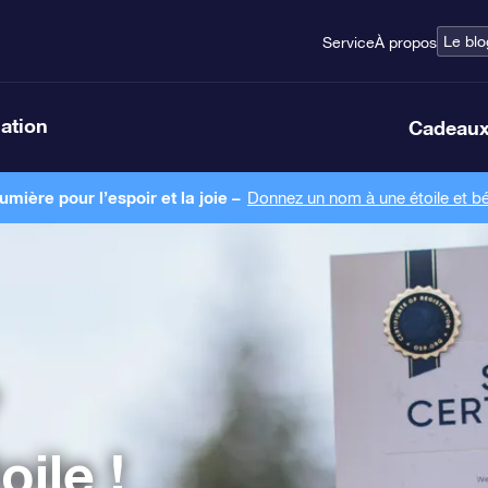
Le blo
Service
À propos
lation
Cadeaux
ière pour l’espoir et la joie –
Donnez un nom à une étoile et bé
ile !