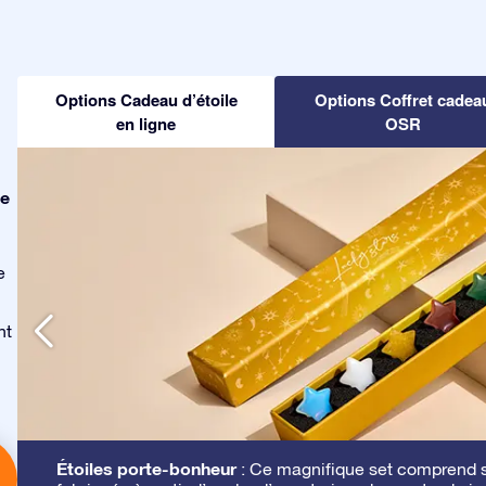
Options Cadeau d’étoile
Options Coffret cadea
en ligne
OSR
le
e
nt
Étoiles porte-bonheur
: Ce magnifique set comprend se