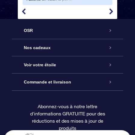
OSR
Service
Nos cadeaux
À propos de l’OSR
Cadeau d’étoile en ligne
Voir votre étoile
Nous contacter
Coffret cadeau OSR
Registre des étoiles
Commande et livraison
Le blog
Cadeau Super Star
Appli OSR Star Finder
Connexion client
Abonnez-vous à notre lettre
d'informations GRATUITE pour des
Questions fréquemment posées
Carte cadeau OSR
Page d’accueil personnalisée
Informations de paiement
réductions et des mises à jour de
produits
Revues
Cadeaux d’entreprise
Un million d’étoiles
Informations d’expédition