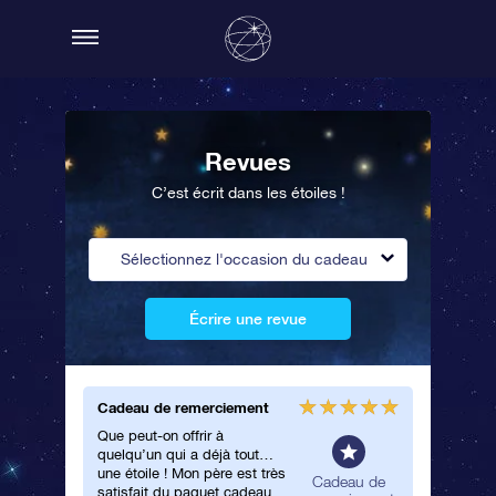
Revues
C’est écrit dans les étoiles !
Sélectionnez l'occasion du cadeau
Écrire une revue
Cadeau de remerciement
Elle l’a
Que peut-on offrir à
J’ai co
quelqu’un qui a déjà tout…
Super St
une étoile ! Mon père est très
Elle a a
néral
Cadeau de
satisfait du paquet cadeau
cadeau !