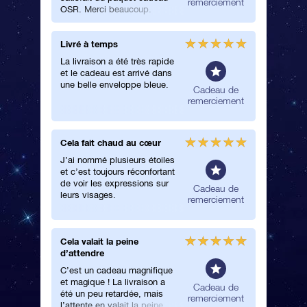
remerciement
OSR. Merci beaucoup.
Livré à temps
Extrême
service
La livraison a été très rapide
et le cadeau est arrivé dans
Extrêmem
une belle enveloppe bleue.
service.
néral
Cadeau de
est arriv
remerciement
localiser
l’applica
Merci b
Cela fait chaud au cœur
Un cade
J’ai nommé plusieurs étoiles
Merveill
et c’est toujours réconfortant
design e
de voir les expressions sur
magnifi
néral
Cadeau de
leurs visages.
incroyab
remerciement
Cela valait la peine
Très be
d’attendre
Merveill
C’est un cadeau magnifique
design e
et magique ! La livraison a
magnifi
néral
Cadeau de
été un peu retardée, mais
incroyab
remerciement
l’attente en valait la peine.