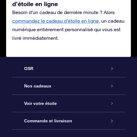
d’étoile en ligne
Besoin d’un cadeau de dernière minute ? Alors
commandez le cadeau d’étoile en ligne
, un cadeau
numérique entièrement personnalisé qui vous est
livré immédiatement.
OSR
Service
Nos cadeaux
À propos de l’OSR
Cadeau d’étoile en ligne
Voir votre étoile
Nous contacter
Coffret cadeau OSR
Registre des étoiles
Commande et livraison