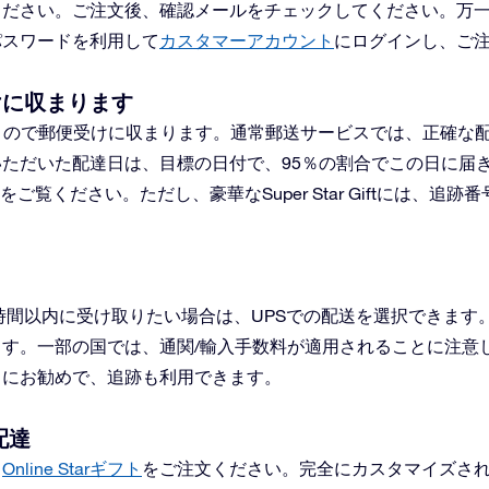
ください。ご注文後、確認メールをチェックしてください。万
パスワードを利用して
カスタマーアカウント
にログインし、ご
けに収まります
くので郵便受けに収まります。通常郵送サービスでは、正確な
ただいた配達日は、目標の日付で、95％の割合でこの日に届
をご覧ください。
ただし、豪華なSuper Star Giftには
2時間以内に受け取りたい場合は、UPSでの配送を選択できま
す。一部の国では、通関/輸入手数料が適用されることに注意
常にお勧めで、追跡も利用できます。
配達
？
Online Starギフト
をご注文ください。完全にカスタマイズさ