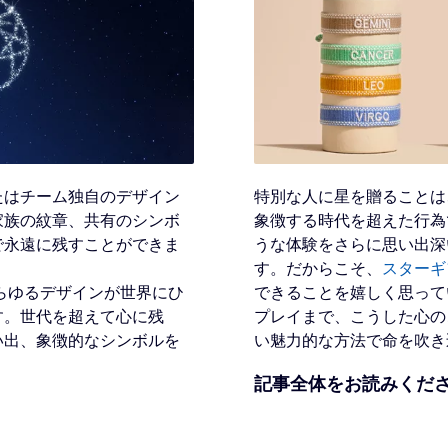
たはチーム独自のデザイン
特別な人に星を贈ることは
家族の紋章、共有のシンボ
象徴する時代を超えた行為です。O
で永遠に残すことができま
うな体験をさらに思い出深
す。だからこそ、
スターギ
らゆるデザインが世界にひ
できることを嬉しく思って
す。世代を超えて心に残
プレイまで、こうした心の
い出、象徴的なシンボルを
い魅力的な方法で命を吹き
記事全体をお読みくだ