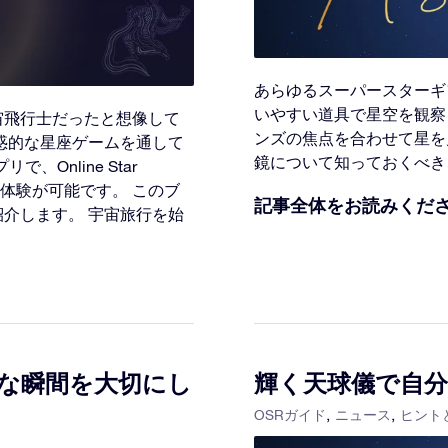
あらゆるスーパースターギ
いやすい道具で星空を観察
宙飛行士だったと想像して
ンズの焦点を合わせて星を
惑的な星座ゲームを通して
鏡について知っておくべき
Online Star
ル体験が可能です。 このブ
記事全体をお読みくだ
介します。 宇宙旅行を始
な瞬間を大切にし
輝く天球儀で自
OSRガイド
ニュース
ヒント