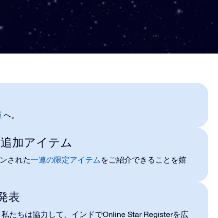
座
へ。
クな追加アイテム
ザインされた
一連の限定アイテム
をご紹介できることを嬉
を発表
Online Star Register
。私たちは協力して、
インド
で
を広