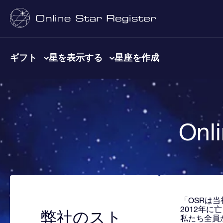
ギフト
星を表示する
星座を作成
Onl
「OSRは
2012年
弊社のスト
私たち全員