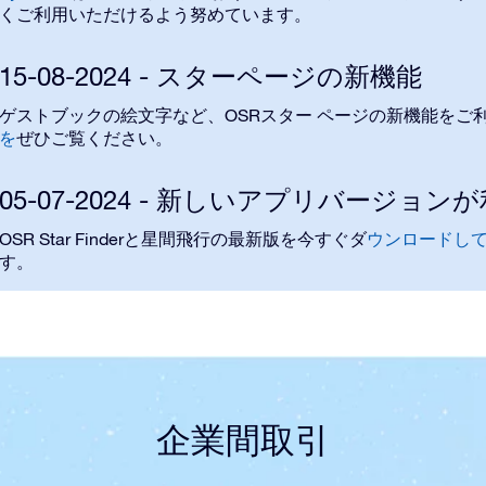
く
ご利用いただけるよう
努めています。
15-08-2024 - スターページの新機能
OSR
ゲストブックの絵文字など、
スター ページの新機能
をご
を
ぜひご覧ください。
05-07-2024 - 新しいアプリバージ
OSR Star Finder
と
星間飛行
の最新
版
を今すぐダ
ウンロードし
す
。
企業間取引