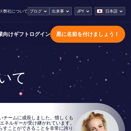
ス
弊社について
ブログ
出来事
JPY
日本語
業向けギフト
ログイン
星に名前を付けましょう！
について
いチームに成長しました。惜しくも
とエネルギーが受け継がれています。
らすことができることを非常に誇り