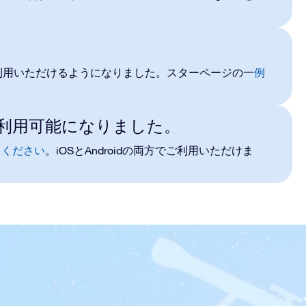
利用いただけるようになりました
。スターページの
一
例
ョンが利用可能になりました。
iOS
Android
てください
。
と
の両方で
ご
利用
いただけま