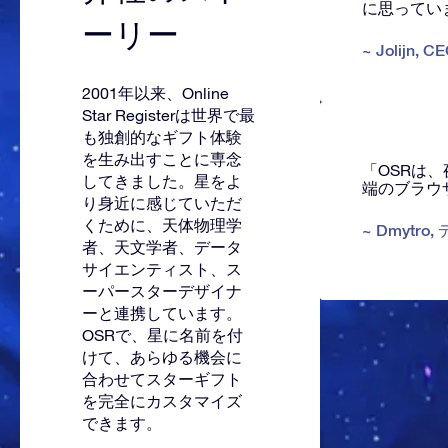
に思ってい
ーリー
~
Jolijn
,
CE
2001年以来、Online
Star Registerは世界で最
も独創的なギフト体験
を生み出すことに専念
「OSRは
してきました。星をよ
端のブラウ
り身近に感じていただ
くために、天体物理学
~
Dmytro
,
者、天文学者、データ
サイエンティスト、ス
ーパースターデザイナ
ーと連携しています。
OSRで、星に名前を付
けて、あらゆる機会に
合わせてスターギフト
を完全にカスタマイズ
できます。