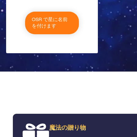
OSR で星に名前
を付けます
魔法の贈り物