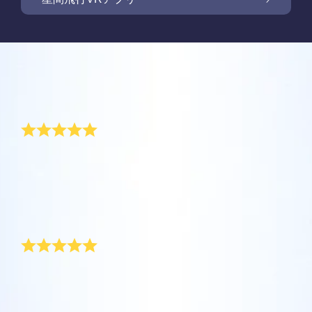
Online Star Registerでは、夜空に輝く星や星
座を見つけるために、iOS とAndroid用無料モ
新商品: VRアプリで星の間を飛行しましょう
Online Star Registerでは、星のギフトをご購
バイルアプリをご提供しています。Star
入いただいた方全員に無料Star Pageをご提供
レビュー
Finderアプリで、Online Star
しています。Online Star Register（OSR)で星
One Million Starsアプリで、ご自宅で快適に
Register（OSR）に登録した星をさらに簡単
に名前を付けてStar Pageをカスタマイズし、
宇宙を探索しましょう。これは、ウェブブラ
ありがとう!
に名付けたり見つけたりできます。星の専用
OSR Starsaverを利用して、いつでも星を身
ご家族やお友達、同僚の方に忘れられない贈
ウザから星を旅する画期的な方法です。One
コードで特別に名付けられた星の正確な位置
近に感じましょう。自分の星をスマートフォ
り物を贈りましょう。ウェルカムメッセージ
Million Starsアプリにより、天文学者により
を知ったり、現在地をもとに星座を探したり
OSR様、僕の名前はジェイク、生後6ヶ月です。僕が
OSR星間飛行VRアプリを利用して、惑星を訪
ンやパソコンの背景画像に設定して、画面を
を添えたり、写真をアップロードしたりな
生まれたとき、おばさんの1人が僕のために星に名前
命名された星やOnline Star Register（OSR）
できます。
れ、夜空にある88個の星座について学びまし
キラキラ輝かせましょう！ 新機能OSR
ど、様々な用途でご利用いただけます。
を付けてくれました。ママと僕は、このような特別な
で名付けられた星を含め、100万個の星を見
ょう。「星をつなぐ」ためにプレイし、各星
Starsaverを用いて、1日中いつでも星を見る
贈り物をもらって本当に幸せです。おばさんに感謝し
ることができます。3Dで宇宙を飛び回り、星
詳細を見る
ています。
座に関する情報のロックを解除してくださ
ことができます。
詳細を見る
素晴らしい贈り物
や銀河を体感しましょう！
い。 自分の特別な星に飛んで、詳細を見て、
詳細を見る
大切な人と共有してください。 無料のモバイ
AppStore (iOS)
Play Store (Android)
詳細を見る
Star Pageをプレビューする
赤ちゃん向けの、このような素敵な贈り物は今まで見
ルVRアプリはiOSとAndroidで利用できます。
たことがありません。私の息子の星は永遠に空に存在
今すぐアプリをダウンロードして、星の間を
します。本当に素晴らしい贈り物です。
OSR Starsaverをプレビューする
飛行しましょう！