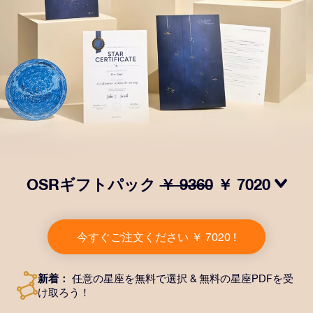
OSRギフトパック
￥ 9360
￥ 7020
OSRギフトパックで目を輝かせましょう！指定した住
所に送付される美しい封筒とカスタマイズされたドキュ
今すぐご注文ください ￥ 7020 !
メント、デジタルドキュメントが含まれている他、弊社
のアプリを無料で利用できます。大切や人や友達に永遠
に残る贈り物を贈れる、魔法のような方法です。
新着：
任意の星座を無料で選択 & 無料の星座PDFを受
け取ろう！