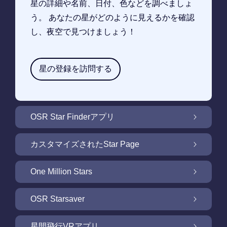
星の詳細や名前、日付、色などを調べましょ
う。 あなたの星がどのように見えるかを確認
し、夜空で見つけましょう！
星の登録を訪問する
OSR Star Finderアプリ
OSR Star Finderアプリで夜空に輝く自分の星
カスタマイズされたStar Page
を見つけるには
無料Star Pageで星のギフトをカスタマイズ
One Million Stars
One Million Stars: 私たちの銀河系の周辺を探
OSR Starsaver
索
OSR Starsaverで画面を照らしましょう
星間飛行VRアプリ