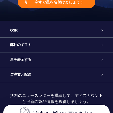
今すぐ星を名付けましょう！
OSR
カスタマーサービス
弊社のギフト
お問い合わせ
Online Starギフト
星を表示する
ブログ
OSRギフトパック
星の登録
ご注文と配送
よくあるご質問
Super Star Gift
OSR Star Finderアプリ
カスタマーログイン
無料のニュースレターを購読して、ディスカウント
と最新の製品情報を獲得しましょう。
OSR ギフトカード
レビュー
カスタマイズされたStar Page
お支払いに関する情報