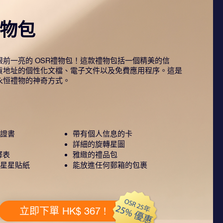
禮物包
前一亮的 OSR禮物包！這款禮物包括一個精美的信
貨地址的個性化文檔、電子文件以及免費應用程序。這是
永恒禮物的神奇方式。
證書
帶有個人信息的卡
詳細的旋轉星圖
釋表
雅緻的禮品包
星星貼紙
能放進任何郵箱的包裹
立即下單 HK$ 367 !