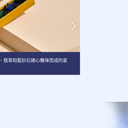
英、翡翠和藍砂石精心雕琢而成的星
相框
: 這款相框