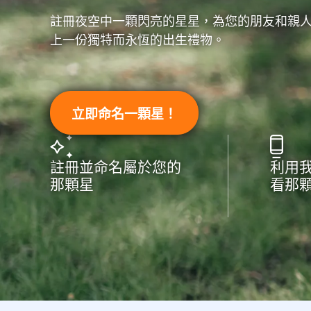
註冊夜空中一顆閃亮的星星，為您的朋友和親
上一份獨特而永恆的出生禮物。
立即命名一顆星！
註冊並命名屬於您的
利用
那顆星
看那