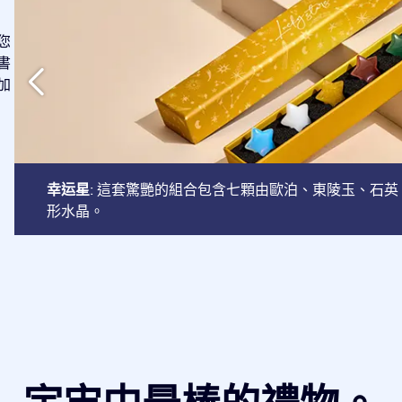
您
書
加
幸运星
: 這套驚艷的組合包含七顆由歐泊、東陵玉、石
形水晶。