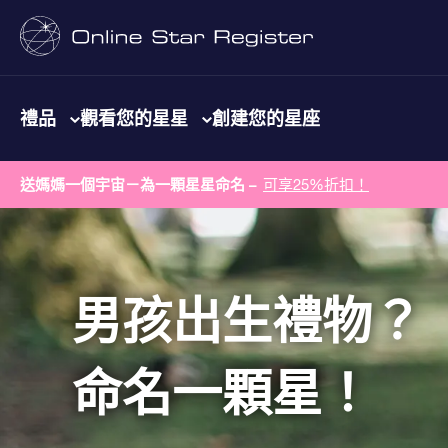
禮品
觀看您的星星
創建您的星座
送媽媽一個宇宙－為一顆星星命名 –
可享25%折扣！
男孩出生禮物？
命名一顆星！