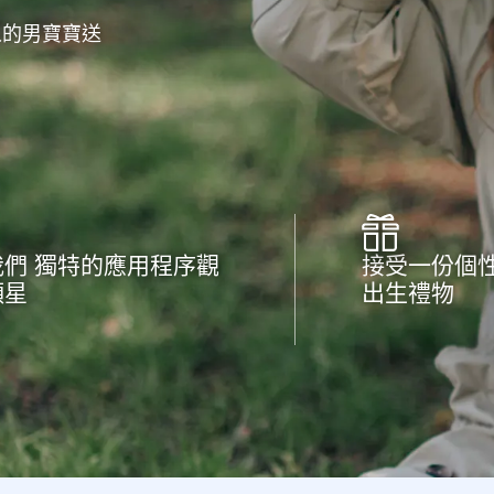
人的男寶寶送
我們 獨特的應用程序觀
接受一份個
顆星
出生禮物