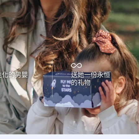
性化的男嬰
送她一份永恒
的礼物