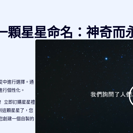
一顆星星命名：神奇而
從中進行選擇。通
進行個性化。
！ 立即訂購星星禮
查找到這顆星星了，您
將為您創建一個自製的