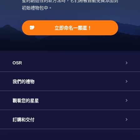
星的創造性的新方法時，它們將被自動免費添加到
初始禮物包中。
立即命名一顆星！
OSR
客戶服務
我們的禮物
聯繫我們
Online Star禮物
觀看您的星星
博客
OSR禮物包
星星注册
訂購和交付
OSR Star Finder App
常見問題解答
Super Star 禮物
客戶登錄