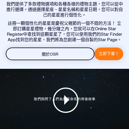
我們提供了多款禮物選項和各種各樣的禮物主題，您可以從中
進行選擇。通過選擇星座、星星名稱和星星日期，您可以對自
己的星星進行個性化。
註冊一顆個性化的星星是慶祝父親節的一個不錯的方法！ 立
即訂購星星禮物，幾分鐘之內，您就可以在Online Star
Register中查找到這顆星星了，您可以使用我們的Star Finder
App找到您的星星，我們將為您創建一個自製的Star Page。
立即下單！
關於OSR