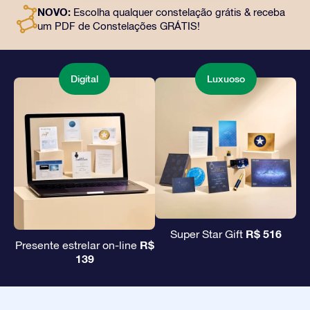
e uso gratuito de nossos aplicativos. É uma maneira
NOVO:
Escolha qualquer constelação grátis & receba
mágica de oferecer um presente eterno a amigos e
um PDF de Constelações GRÁTIS!
entes queridos.
Digital
Luxuoso
R$ 516
Super Star Gift
R$
Presente estrelar on-line
139