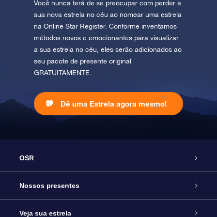
Você nunca terá de se preocupar com perder a
sua nova estrela no céu ao nomear uma estrela
na Online Star Register. Conforme inventamos
métodos novos e emocionantes para visualizar
a sua estrela no céu, eles serão adicionados ao
seu pacote de presente original
GRATUITAMENTE.
Dê uma Estrela agora mesmo!
OSR
Serviço
Nossos presentes
Entre em contato conosco
Presente estrelar on-line
Veja sua estrela