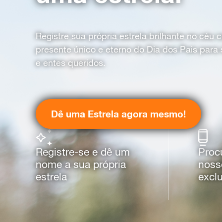
Registre sua própria estrela brilhante no céu
presente único e eterno do Dia dos Pais para
e entes queridos.
Dê uma Estrela agora mesmo!
Registre-se e dê um
Proc
nome a sua própria
noss
estrela
excl