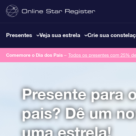
Presentes
Veja sua estrela
Crie sua constela
Comemore o Dia dos Pais
–
Todos os presentes com 25% de
Presente para o
pais? Dê um n
uma estrela!