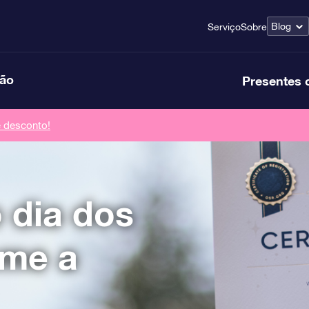
Blog
Serviço
Sobre
ção
Presentes 
 desconto!
 dia dos
ome a