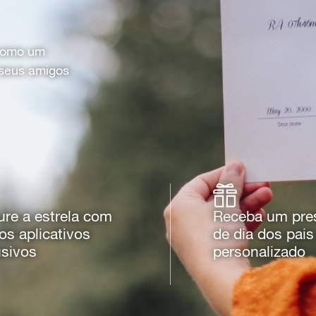
 como um
 seus amigos
ure a estrela com
Receba um pre
os aplicativos
de dia dos pais
usivos
personalizado