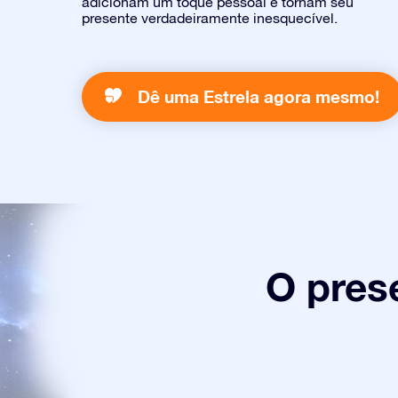
adicionam um toque pessoal e tornam seu
presente verdadeiramente inesquecível.
Dê uma Estrela agora mesmo!
O pres