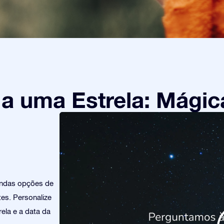
 uma Estrela: Mágic
indas opções de
es. Personalize
ela e a data da