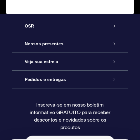
OSR
Serviço
Nossos presentes
Entre em contato conosco
Presente estrelar on-line
Veja sua estrela
Blog
Pacote de presente da OSR
Star Register
Pedidos e entregas
Perguntas frequentes
Super Star Gift
Aplicativo Localizador de Estrelas da OSR
Login de clientes
Inscreva-se em nosso boletim
informativo GRATUITO para receber
Avaliações
O cartão de presente da OSR
Página estelar personalizada
Informações de pagamento
descontos e novidades sobre os
produtos
Presentes corporativos
Um Milhão de Estrelas
Informações de envio