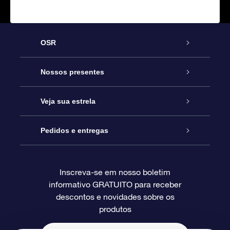
OSR
Serviço
Nossos presentes
Entre em contato conosco
Presente estrelar on-line
Veja sua estrela
Blog
Pacote de presente da OSR
Star Register
Pedidos e entregas
Perguntas frequentes
Super Star Gift
Aplicativo Localizador de Estrelas da OSR
Login de clientes
Inscreva-se em nosso boletim
informativo GRATUITO para receber
Avaliações
O cartão de presente da OSR
Página estelar personalizada
Informações de pagamento
descontos e novidades sobre os
produtos
Presentes corporativos
Um Milhão de Estrelas
Informações de envio