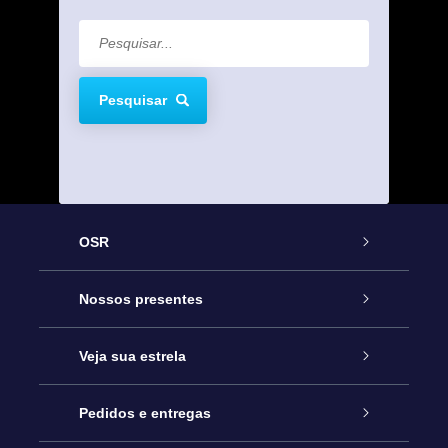
Pesquisar
OSR
Serviço
Nossos presentes
Entre em contato conosco
Presente estrelar on-line
Veja sua estrela
Blog
Pacote de presente da OSR
Star Register
Pedidos e entregas