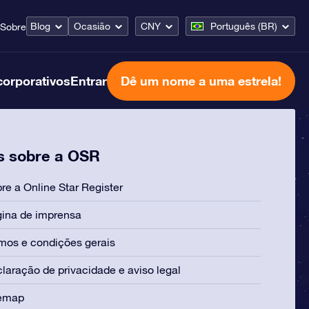
Blog
Ocasião
CNY
Português (BR)
Sobre
corporativos
Entrar
Dê um nome a uma estrela!
s sobre a OSR
re a Online Star Register
ina de imprensa
mos e condições gerais
laração de privacidade e aviso legal
temap