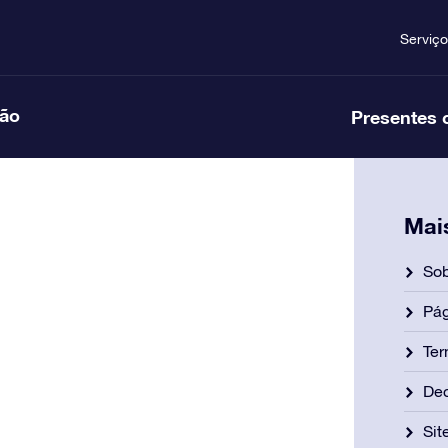
Serviço
ção
Presentes 
Mai
Sob
Pág
Ter
Dec
Si