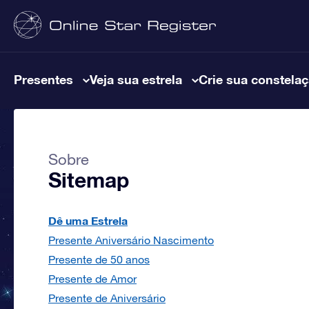
Presentes
Veja sua estrela
Crie sua constela
Sobre
Sitemap
Dê uma Estrela
Presente Aniversário Nascimento
Presente de 50 anos
Presente de Amor
Presente de Aniversário