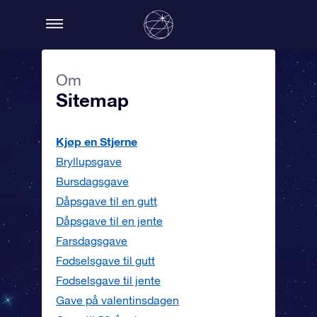
Om
Sitemap
Kjøp en Stjerne
Bryllupsgave
Bursdagsgave
Dåpsgave til en gutt
Dåpsgave til en jente
Farsdagsgave
Fødselsgave til gutt
Fødselsgave til jente
Gave på valentinsdagen