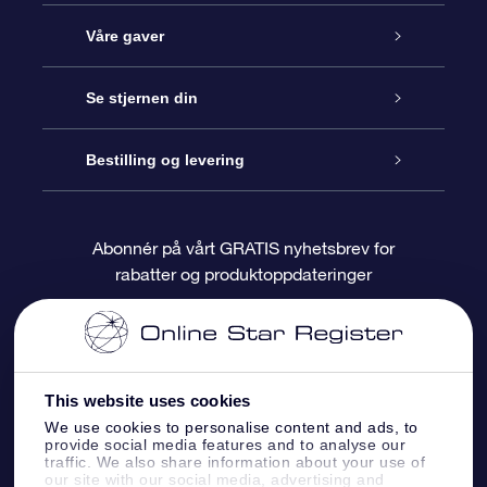
Kundeservice
Våre gaver
Kontakt oss
Online Stjernegave
Se stjernen din
Bloggen
OSR Gavepakke
Star Register
Bestilling og levering
Ofte stilte spørsmål
Super Star Gift
OSR Star Finder App
Kundeinnlogging
Abonnér på vårt GRATIS nyhetsbrev for
rabatter og produktoppdateringer
Anmeldelser
OSR-gavekortet
Pesontilpasset stjerneside
Betalingsinformasjon
Bedriftsgaver
One Million Stars
Fraktinformasjon
This website uses cookies
OSR Starsaver
Returpolicy
We use cookies to personalise content and ads, to
provide social media features and to analyse our
traffic. We also share information about your use of
Fly me to the Stars VR-app
Stjernebildene
our site with our social media, advertising and