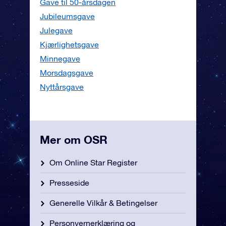
Gave til 50-årsdagen
Jubileumsgave
Julegave
Kjærlighetsgave
Minnegave
Morsdagsgave
Nyttårsgave
Mer om OSR
Om Online Star Register
Presseside
Generelle Vilkår & Betingelser
Personvernerklæring og