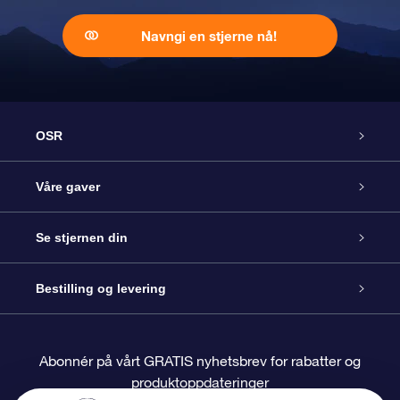
Navngi en stjerne nå!
OSR
Kundeservice
Våre gaver
Kontakt oss
Online Stjernegave
Se stjernen din
Bloggen
OSR Gavepakke
Star Register
Bestilling og levering
Ofte stilte spørsmål
Super Star Gift
OSR Star Finder App
Kundeinnlogging
Abonnér på vårt GRATIS nyhetsbrev for rabatter og
produktoppdateringer
Anmeldelser
OSR-gavekortet
Pesontilpasset stjerneside
Betalingsinformasjon