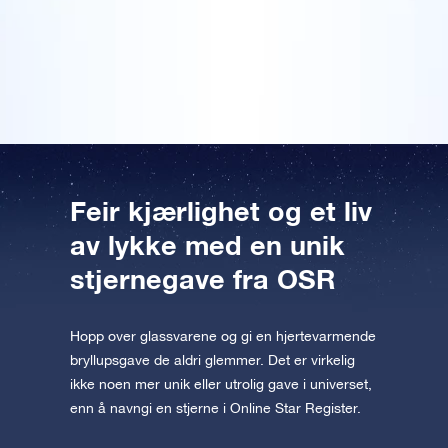
Forhåndsvis OSR Starsaver
det å udødeliggjøre navnene våre på himmelen var
appen nå og fly til stjernene!
noe av det mest originale. Denne bryllupspresangen
betyr mye for oss.
Besøk One Million Stars
Utforsk universet i VR
AppStore (iOS)
Play Butikk (Android)
Feir kjærlighet og et liv
av lykke med en unik
stjernegave fra OSR
Hopp over glassvarene og gi en hjertevarmende
bryllupsgave de aldri glemmer. Det er virkelig
ikke noen mer unik eller utrolig gave i universet,
enn å navngi en stjerne i Online Star Register.