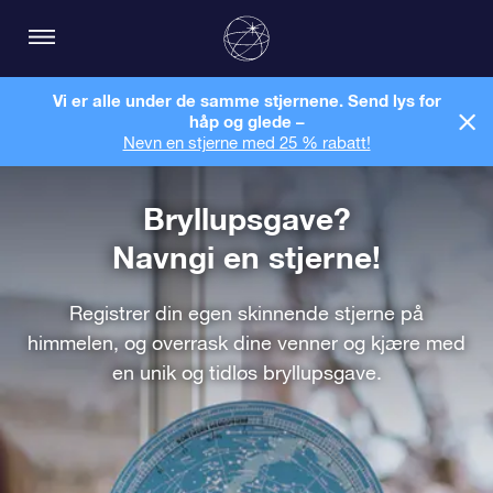
Vi er alle under de samme stjernene. Send lys for
håp og glede –
Nevn en stjerne med 25 % rabatt!
Bryllupsgave?
Navngi en stjerne!
Registrer din egen skinnende stjerne på
himmelen, og overrask dine venner og kjære med
en unik og tidløs bryllupsgave.