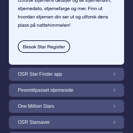
Utforsk stjernens detaljer og se stjernenavn,
stjernedato, stjernefarge og mer. Finn ut
hvordan stjernen din ser ut og utforsk dens
plass på nattehimmelen!
Besøk Star Register
OSR Star Finder app
Finn stjernen din på nattehimmelen med
Pesontilpasset stjerneside
OSR Star Finder App
Personliggjør Stjernegaven din med en
One Million Stars
gratis Stjerneside
One Million Stars: Utforsk vårt galaktiske
OSR Starsaver
nabolag