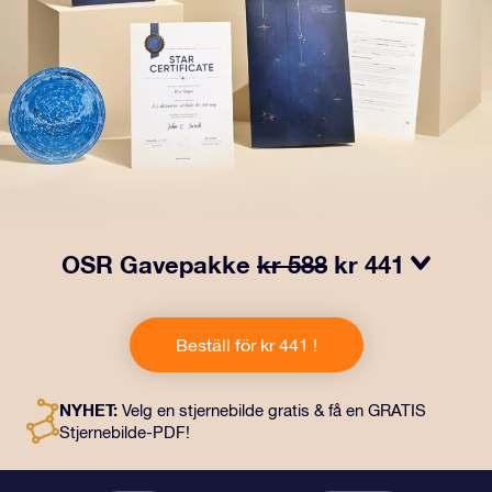
OSR Gavepakke
kr 588
kr 441
Få øyne til å glitre med vår OSR-gavepakke! Denne
gaven inkluderer en vakker konvolutt og personlige
Beställ för kr 441 !
dokumenter som kan sendes til en adresse etter eget
valg, samt digitale dokumenter og gratis bruk av våre
apper. Det er en magisk måte å gi en evigvarende gave
NYHET:
Velg en stjernebilde gratis & få en GRATIS
til venner og kjære på.
Stjernebilde-PDF!