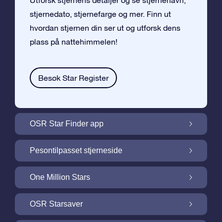
Utforsk stjernens detaljer og se stjernenavn,
stjernedato, stjernefarge og mer. Finn ut
hvordan stjernen din ser ut og utforsk dens
plass på nattehimmelen!
Besøk Star Register
OSR Star Finder app
Finn stjernen din på nattehimmelen med
Pesontilpasset stjerneside
OSR Star Finder App
Personliggjør Stjernegaven din med en
One Million Stars
gratis Stjerneside
One Million Stars: Utforsk vårt galaktiske
OSR Starsaver
nabolag