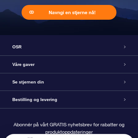
Navngi en stjerne nå!
OSR
Kundeservice
Våre gaver
Kontakt oss
Online Stjernegave
Se stjernen din
Bloggen
OSR Gavepakke
Star Register
Bestilling og levering
Ofte stilte spørsmål
Super Star Gift
OSR Star Finder App
Kundeinnlogging
Abonnér på vårt GRATIS nyhetsbrev for rabatter og
produktoppdateringer
Anmeldelser
OSR-gavekortet
Pesontilpasset stjerneside
Betalingsinformasjon