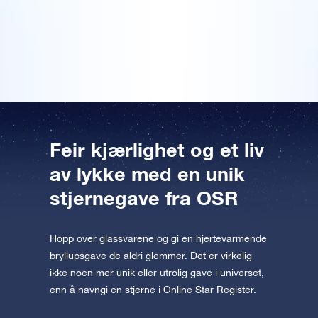
Forhåndsvis OSR Starsaver
det å udødeliggjøre navnene våre på himmelen var
appen nå og fly til stjernene!
noe av det mest originale. Denne bryllupspresangen
betyr mye for oss.
Besøk One Million Stars
Utforsk universet i VR
AppStore (iOS)
Play Butikk (Android)
Feir kjærlighet og et liv
av lykke med en unik
stjernegave fra OSR
Hopp over glassvarene og gi en hjertevarmende
bryllupsgave de aldri glemmer. Det er virkelig
ikke noen mer unik eller utrolig gave i universet,
enn å navngi en stjerne i Online Star Register.