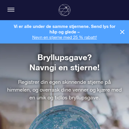
Vi er alle under de samme stjernene. Send lys for
håp og glede –
Nevn en stjerne med 25 % rabatt!
Bryllupsgave?
Navngi en stjerne!
Registrer din egen skinnende stjerne på
himmelen, og overrask dine venner og kjære med
en unik og tidløs bryllupsgave.