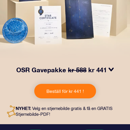
OSR Gavepakke
kr 588
kr 441
Få øyne til å glitre med vår OSR-gavepakke! Denne
gaven inkluderer en vakker konvolutt og personlige
Beställ för kr 441 !
dokumenter som kan sendes til en adresse etter eget
valg, samt digitale dokumenter og gratis bruk av våre
apper. Det er en magisk måte å gi en evigvarende gave
NYHET:
Velg en stjernebilde gratis & få en GRATIS
til venner og kjære på.
Stjernebilde-PDF!