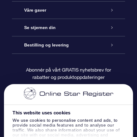
Kundeservice
Våre gaver
Kontakt oss
Online Stjernegave
Se stjernen din
Bloggen
OSR Gavepakke
Star Register
Bestilling og levering
Ofte stilte spørsmål
Super Star Gift
OSR Star Finder App
Kundeinnlogging
Abonnér på vårt GRATIS nyhetsbrev for
rabatter og produktoppdateringer
Anmeldelser
OSR-gavekortet
Pesontilpasset stjerneside
Betalingsinformasjon
Bedriftsgaver
One Million Stars
Fraktinformasjon
This website uses cookies
OSR Starsaver
Returpolicy
We use cookies to personalise content and ads, to
provide social media features and to analyse our
traffic. We also share information about your use of
Fly me to the Stars VR-app
Stjernebildene
our site with our social media, advertising and