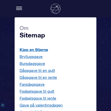
Om
Sitemap
Kjøp en Stjerne
Bryllupsgave
Bursdagsgave
Dåpsgave til en gutt
Dåpsgave til en jente
Farsdagsgave
Fødselsgave til gutt
Fødselsgave til jente
Gave på valentinsdagen