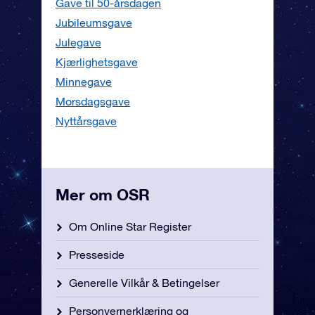
Gave til 50-årsdagen
Jubileumsgave
Julegave
Kjærlighetsgave
Minnegave
Morsdagsgave
Nyttårsgave
Mer om OSR
Om Online Star Register
Presseside
Generelle Vilkår & Betingelser
Personvernerklæring og