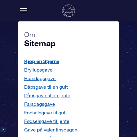
Om
Sitemap
Kjøp en Stjerne
Bryllupsgave
Bursdagsgave
Dåpsgave til en gutt
Dåpsgave til en jente
Farsdagsgave
Fødselsgave til gutt
Fødselsgave til jente
Gave på valentinsdagen