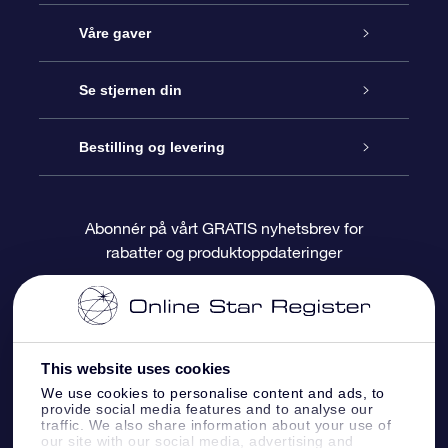
Kundeservice
Våre gaver
Kontakt oss
Online Stjernegave
Se stjernen din
Bloggen
OSR Gavepakke
Star Register
Bestilling og levering
Ofte stilte spørsmål
Super Star Gift
OSR Star Finder App
Kundeinnlogging
Abonnér på vårt GRATIS nyhetsbrev for
rabatter og produktoppdateringer
Anmeldelser
OSR-gavekortet
Pesontilpasset stjerneside
Betalingsinformasjon
Bedriftsgaver
One Million Stars
Fraktinformasjon
This website uses cookies
OSR Starsaver
Returpolicy
We use cookies to personalise content and ads, to
provide social media features and to analyse our
traffic. We also share information about your use of
Fly me to the Stars VR-app
Stjernebildene
our site with our social media, advertising and