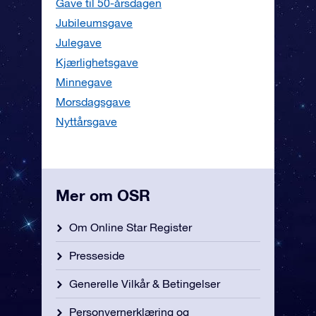
Gave til 50-årsdagen
Jubileumsgave
Julegave
Kjærlighetsgave
Minnegave
Morsdagsgave
Nyttårsgave
Mer om OSR
Om Online Star Register
Presseside
Generelle Vilkår & Betingelser
Personvernerklæring og