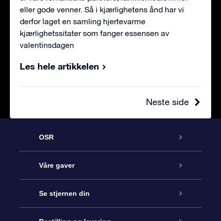
eller gode venner. Så i kjærlighetens ånd har vi
derfor laget en samling hjertevarme
kjærlighetssitater som fanger essensen av
valentinsdagen
Les hele artikkelen
Neste side
OSR
Kundeservice
Våre gaver
Kontakt oss
Online Stjernegave
Se stjernen din
Bloggen
OSR Gavepakke