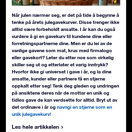
Når julen nærmer seg, er det på tide å begynne å
tenke på årets julegavekurver. Disse trenger ikke
alltid være forbeholdt ansatte. I år kan du også
vurdere å gi en gavekurv til kundene dine eller
forretningspartnerne dine. Men er du lei av de
vanlige gavene som mat, krus med firmalogo
eller gavekort? Leter du etter noe som virkelig
skiller seg ut og etterlater et varig inntrykk?
Hvorfor ikke gi universet i gave i år, og la dine
ansatte, kunder eller partnere få en stjerne
oppkalt etter seg! Tenk deg gleden og undringen
på ansiktene deres når de mottar en unik og
tidløs gave de kan verdsette for alltid. Bryt ut av
det ordinære i år og
navngi en stjerne som en
unik julegavekurv!
Les hele artikkelen