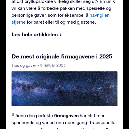
at ditt bryllupslokale virkelig skiller seg ut? En unik
vri kan være å forbedre pakken med spesielle og
personlige gaver, som for eksempel å
navngi en
stjerne
for paret eller til og med gjestene.
Les hele artikkelen
De mest originale firmagavene i 2025
- 6 januar 2025
Tips og gaver
firmagaven
Å finne den perfekte
har blitt mer
spennende og variert enn noen gang. Tradisjonelle