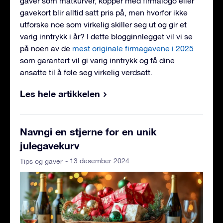
gaver som matkurver, kopper med firmalogo eller
gavekort blir alltid satt pris på, men hvorfor ikke
utforske noe som virkelig skiller seg ut og gir et
varig inntrykk i år? I dette blogginnlegget vil vi se
på noen av de
mest originale firmagavene i 2025
som garantert vil gi varig inntrykk og få dine
ansatte til å føle seg virkelig verdsatt.
Les hele artikkelen
Navngi en stjerne for en unik
julegavekurv
- 13 desember 2024
Tips og gaver