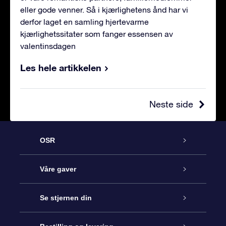
eller gode venner. Så i kjærlighetens ånd har vi
derfor laget en samling hjertevarme
kjærlighetssitater som fanger essensen av
valentinsdagen
Les hele artikkelen
Neste side
OSR
Kundeservice
Våre gaver
Kontakt oss
Online Stjernegave
Se stjernen din
Bloggen
OSR Gavepakke