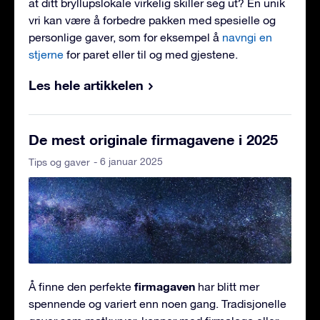
at ditt bryllupslokale virkelig skiller seg ut? En unik
vri kan være å forbedre pakken med spesielle og
personlige gaver, som for eksempel å
navngi en
stjerne
for paret eller til og med gjestene.
Les hele artikkelen
De mest originale firmagavene i 2025
- 6 januar 2025
Tips og gaver
firmagaven
Å finne den perfekte
har blitt mer
spennende og variert enn noen gang. Tradisjonelle