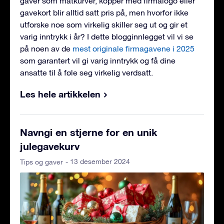
gaver som matkurver, kopper med firmalogo eller
gavekort blir alltid satt pris på, men hvorfor ikke
utforske noe som virkelig skiller seg ut og gir et
varig inntrykk i år? I dette blogginnlegget vil vi se
på noen av de
mest originale firmagavene i 2025
som garantert vil gi varig inntrykk og få dine
ansatte til å føle seg virkelig verdsatt.
Les hele artikkelen
Navngi en stjerne for en unik
julegavekurv
- 13 desember 2024
Tips og gaver