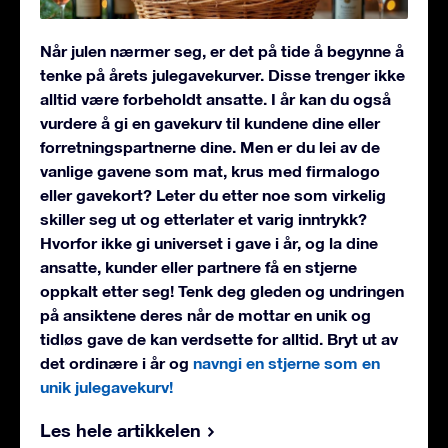
Når julen nærmer seg, er det på tide å begynne å
tenke på årets julegavekurver. Disse trenger ikke
alltid være forbeholdt ansatte. I år kan du også
vurdere å gi en gavekurv til kundene dine eller
forretningspartnerne dine. Men er du lei av de
vanlige gavene som mat, krus med firmalogo
eller gavekort? Leter du etter noe som virkelig
skiller seg ut og etterlater et varig inntrykk?
Hvorfor ikke gi universet i gave i år, og la dine
ansatte, kunder eller partnere få en stjerne
oppkalt etter seg! Tenk deg gleden og undringen
på ansiktene deres når de mottar en unik og
tidløs gave de kan verdsette for alltid. Bryt ut av
det ordinære i år og
navngi en stjerne som en
unik julegavekurv!
Les hele artikkelen