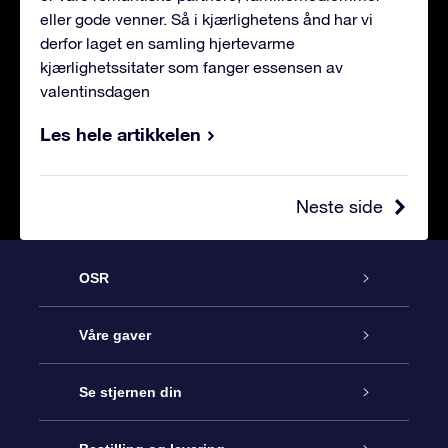
eller gode venner. Så i kjærlighetens ånd har vi
derfor laget en samling hjertevarme
kjærlighetssitater som fanger essensen av
valentinsdagen
Les hele artikkelen
Neste side
OSR
Kundeservice
Våre gaver
Kontakt oss
Online Stjernegave
Se stjernen din
Bloggen
OSR Gavepakke