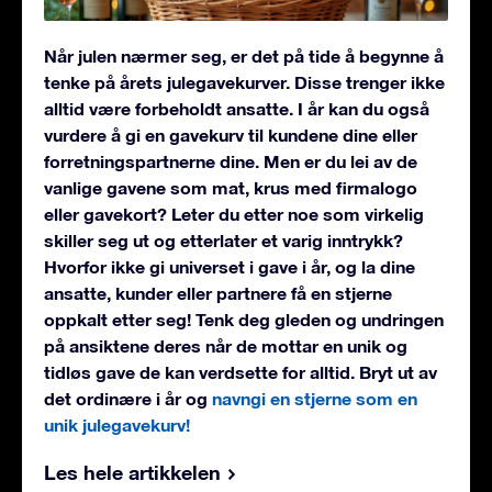
Når julen nærmer seg, er det på tide å begynne å
tenke på årets julegavekurver. Disse trenger ikke
alltid være forbeholdt ansatte. I år kan du også
vurdere å gi en gavekurv til kundene dine eller
forretningspartnerne dine. Men er du lei av de
vanlige gavene som mat, krus med firmalogo
eller gavekort? Leter du etter noe som virkelig
skiller seg ut og etterlater et varig inntrykk?
Hvorfor ikke gi universet i gave i år, og la dine
ansatte, kunder eller partnere få en stjerne
oppkalt etter seg! Tenk deg gleden og undringen
på ansiktene deres når de mottar en unik og
tidløs gave de kan verdsette for alltid. Bryt ut av
det ordinære i år og
navngi en stjerne som en
unik julegavekurv!
Les hele artikkelen