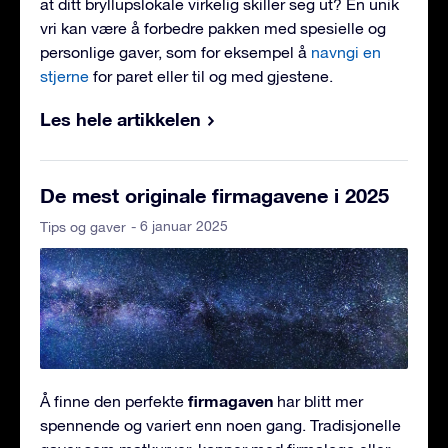
at ditt bryllupslokale virkelig skiller seg ut? En unik
vri kan være å forbedre pakken med spesielle og
personlige gaver, som for eksempel å
navngi en
stjerne
for paret eller til og med gjestene.
Les hele artikkelen
De mest originale firmagavene i 2025
- 6 januar 2025
Tips og gaver
firmagaven
Å finne den perfekte
har blitt mer
spennende og variert enn noen gang. Tradisjonelle