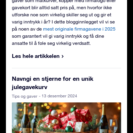
gaver som matkurver, kopper med firmalogo eller
gavekort blir alltid satt pris på, men hvorfor ikke
utforske noe som virkelig skiller seg ut og gir et
varig inntrykk i år? I dette blogginnlegget vil vi se
på noen av de
mest originale firmagavene i 2025
som garantert vil gi varig inntrykk og få dine
ansatte til å føle seg virkelig verdsatt.
Les hele artikkelen
Navngi en stjerne for en unik
julegavekurv
- 13 desember 2024
Tips og gaver