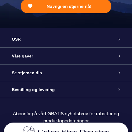
Navngi en stjerne nå!
OSR
Kundeservice
Våre gaver
Kontakt oss
Online Stjernegave
Se stjernen din
Bloggen
OSR Gavepakke
Star Register
Bestilling og levering
Ofte stilte spørsmål
Super Star Gift
OSR Star Finder App
Kundeinnlogging
Abonnér på vårt GRATIS nyhetsbrev for rabatter og
produktoppdateringer
Anmeldelser
OSR-gavekortet
Pesontilpasset stjerneside
Betalingsinformasjon