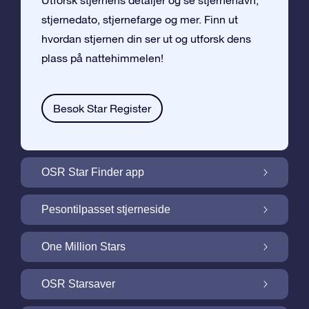
Utforsk stjernens detaljer og se stjernenavn,
stjernedato, stjernefarge og mer. Finn ut
hvordan stjernen din ser ut og utforsk dens
plass på nattehimmelen!
Besøk Star Register
OSR Star Finder app
Finn stjernen din på nattehimmelen med
Pesontilpasset stjerneside
OSR Star Finder App
Personliggjør Stjernegaven din med en
One Million Stars
gratis Stjerneside
One Million Stars: Utforsk vårt galaktiske
OSR Starsaver
nabolag