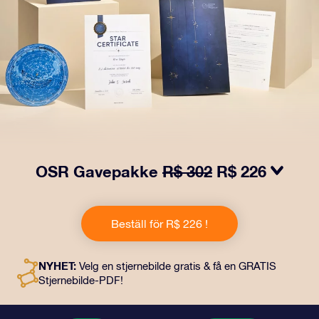
OSR Gavepakke
R$ 302
R$ 226
Få øyne til å glitre med vår OSR-gavepakke! Denne
gaven inkluderer en vakker konvolutt og personlige
Beställ för R$ 226 !
dokumenter som kan sendes til en adresse etter eget
valg, samt digitale dokumenter og gratis bruk av våre
apper. Det er en magisk måte å gi en evigvarende gave
NYHET:
Velg en stjernebilde gratis & få en GRATIS
til venner og kjære på.
Stjernebilde-PDF!