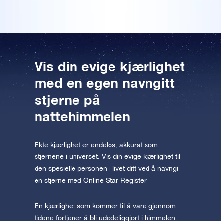
Forhåndsvis OSR Starsaver
appen nå og fly til stjernene!
Besøk One Million Stars
Utforsk universet i VR
Vis din evige kjærlighet
AppStore (iOS)
Play Butikk (Android)
med en egen navngitt
stjerne på
nattehimmelen
Ekte kjærlighet er endeløs, akkurat som
stjernene i universet. Vis din evige kjærlighet til
den spesielle personen i livet ditt ved å navngi
en stjerne med Online Star Register.
En kjærlighet som kommer til å vare gjennom
tidene fortjener å bli udødeliggjort i himmelen.