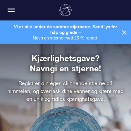
Vi er alle under de samme stjernene. Send lys for
håp og glede –
Nevn en stjerne med 25 % rabatt!
Kjærlighetsgave?
Navngi en stjerne!
Registrer din egen skinnende stjerne på
himmelen, og overrask dine venner og kjære med
en unik og tidløs kjærlighetsgave.