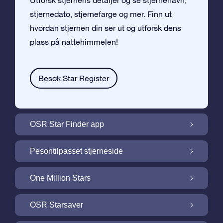
Utforsk stjernens detaljer og se stjernenavn,
stjernedato, stjernefarge og mer. Finn ut
hvordan stjernen din ser ut og utforsk dens
plass på nattehimmelen!
Besøk Star Register
OSR Star Finder app
Finn stjernen din på nattehimmelen med
Pesontilpasset stjerneside
OSR Star Finder App
Personliggjør Stjernegaven din med en
One Million Stars
gratis Stjerneside
One Million Stars: Utforsk vårt galaktiske
OSR Starsaver
nabolag