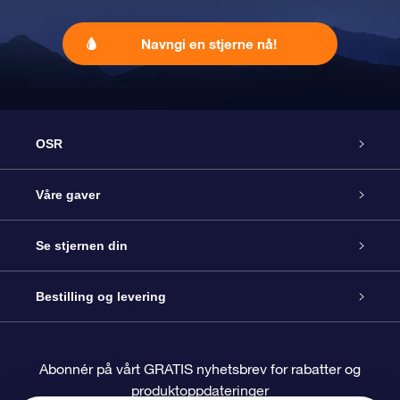
Navngi en stjerne nå!
OSR
Kundeservice
Våre gaver
Kontakt oss
Online Stjernegave
Se stjernen din
Bloggen
OSR Gavepakke
Star Register
Bestilling og levering
Ofte stilte spørsmål
Super Star Gift
OSR Star Finder App
Kundeinnlogging
Abonnér på vårt GRATIS nyhetsbrev for rabatter og
produktoppdateringer
Anmeldelser
OSR-gavekortet
Pesontilpasset stjerneside
Betalingsinformasjon