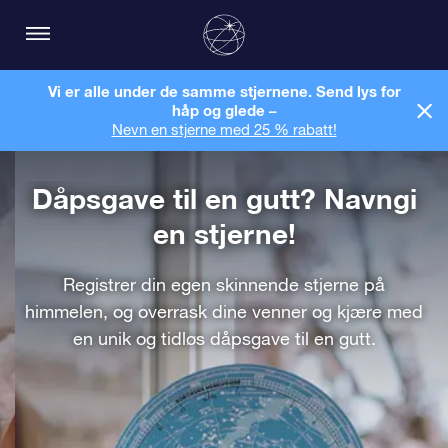
Vi er alle under de samme stjernene. Send lys for
håp og glede –
Nevn en stjerne med 25 % rabatt!
Dåpsgave til en gutt? Navngi
en stjerne!
Registrer din egen skinnende stjerne på
himmelen, og overrask dine venner og kjære med
en unik og tidløs dåpsgave til en gutt.