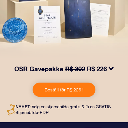
OSR Gavepakke
R$ 302
R$ 226
Få øyne til å glitre med vår OSR-gavepakke! Denne
gaven inkluderer en vakker konvolutt og personlige
Beställ för R$ 226 !
dokumenter som kan sendes til en adresse etter eget
valg, samt digitale dokumenter og gratis bruk av våre
apper. Det er en magisk måte å gi en evigvarende gave
NYHET:
Velg en stjernebilde gratis & få en GRATIS
til venner og kjære på.
Stjernebilde-PDF!