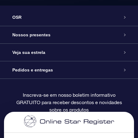
OSR
Serviço
Nossos presentes
Entre em contato conosco
Presente estrelar on-line
Veja sua estrela
Blog
Pacote de presente da OSR
Star Register
Pedidos e entregas
Perguntas frequentes
Super Star Gift
Aplicativo Localizador de Estrelas da OSR
Login de clientes
Inscreva-se em nosso boletim informativo
GRATUITO para receber descontos e novidades
Avaliações
O cartão de presente da OSR
Página estelar personalizada
Informações de pagamento
sobre os produtos
Presentes corporativos
Um Milhão de Estrelas
Informações de envio