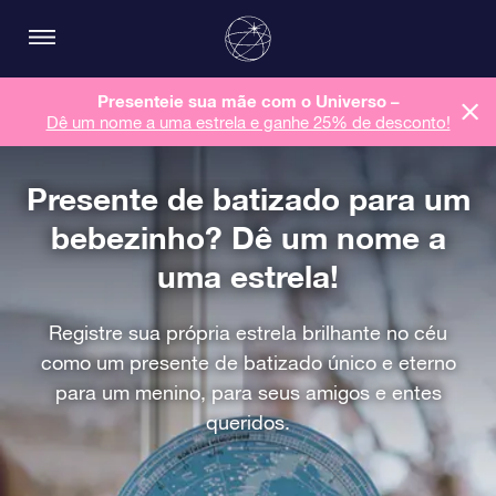
Presenteie sua mãe com o Universo –
Dê um nome a uma estrela e ganhe 25% de desconto!
Presente de batizado para um
bebezinho? Dê um nome a
uma estrela!
Registre sua própria estrela brilhante no céu
como um presente de batizado único e eterno
para um menino, para seus amigos e entes
queridos.