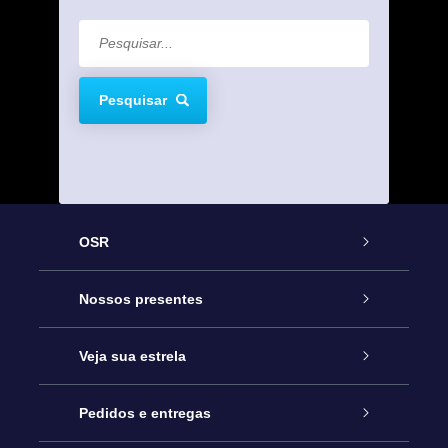
Pesquisar
OSR
Serviço
Nossos presentes
Entre em contato conosco
Presente estrelar on-line
Veja sua estrela
Blog
Pacote de presente da OSR
Star Register
Pedidos e entregas