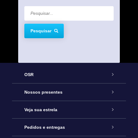
Pesquisar
OSR
Serviço
Nossos presentes
Entre em contato conosco
Presente estrelar on-line
Veja sua estrela
Blog
Pacote de presente da OSR
Star Register
Pedidos e entregas