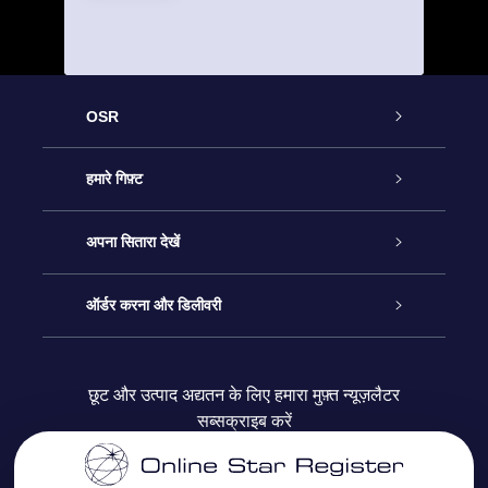
OSR
ग्राहक सेवा
हमारे गिफ़्ट
हमसे संपर्क करें
ऑनलाइन स्टार गिफ़्ट
अपना सितारा देखें
ब्लॉग
OSR गिफ़्ट पैक
स्टार रजिस्टर
ऑर्डर करना और डिलीवरी
अक्सर पूछे जाने वाले प्रश्न
सुपर स्टार गिफ़्ट
OSR स्टार फाइन्डर ऐप के
ग्राहक लॉगिन
छूट और उत्पाद अद्यतन के लिए हमारा मुफ़्त न्यूज़लैटर
सब्सक्राइब करें
रिव्यू
OSR गिफ़्ट कार्ड
स्टार पेज को अपनी पसंद के मुताबिक तैयार करें
भुगतान जानकारी