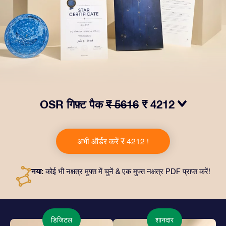
OSR गिफ़्ट पैक
₹ 5616
₹ 4212
हमारे OSR गिफ़्ट पैक से आँखों में चमक लाएं! इस उपहार में एक ख़ूबसूरत
लिफ़ाफ़ा, आपकी पसंद से तैयार दस्तावेज़, साथ ही डिजिटल दस्तावेज़
अभी ऑर्डर करें ₹ 4212 !
और हमारे ऐप्स का मुफ़्त इस्तेमाल शामिल है। यह दोस्तों और प्रियजनों को
एक हमेशा बरक़रार रहने वाला उपहार पेश करने का जादुई तरीक़ा है।
नया:
कोई भी नक्षत्र मुफ्त में चुनें & एक मुफ्त नक्षत्र PDF प्राप्त करें!
डिजिटल
शानदार