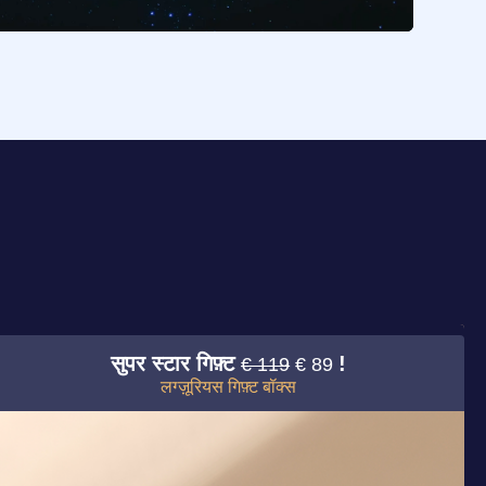
सुपर स्टार गिफ़्ट
!
€ 119
€ 89
लग्ज़ूरियस गिफ़्ट बॉक्स