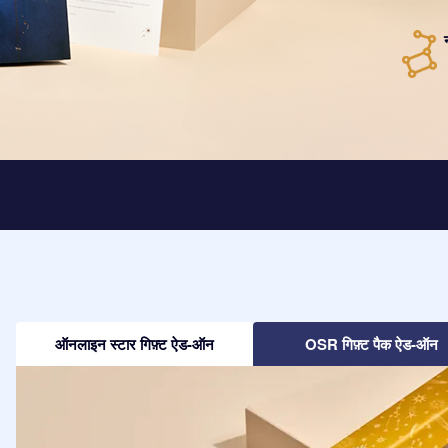
ऑनलाइन स्टार गिफ़्ट ऐड-ऑन
OSR गिफ़्ट पैक ऐड-ऑन