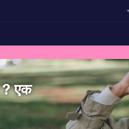
ग
र ? एक