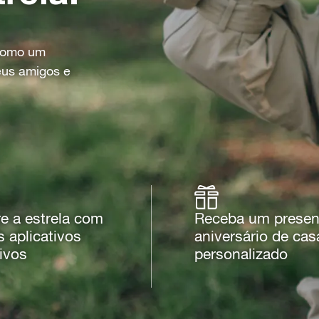
 como um
eus amigos e
e a estrela com
Receba um presen
 aplicativos
aniversário de ca
ivos
personalizado