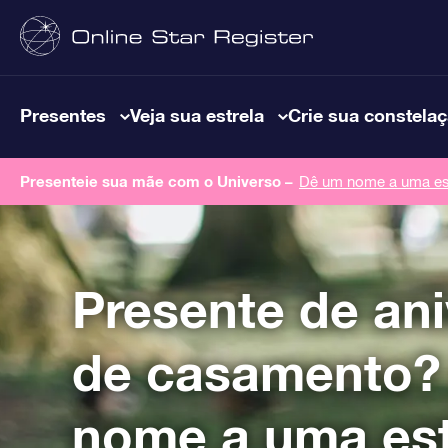
Presentes
Veja sua estrela
Crie sua constela
Presenteie sua mãe com o Universo –
Dê um nome a uma est
Presente de ani
de casamento?
nome a uma est