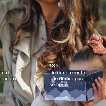
te de
Dê um presente
samento
que durará para
sempre!