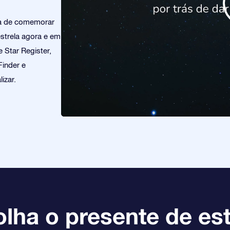
ra de comemorar
strela agora e em
 Star Register,
Finder e
izar.
lha o presente de est