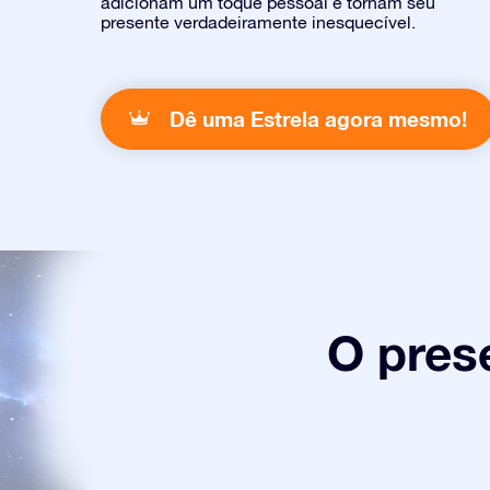
adicionam um toque pessoal e tornam seu
presente verdadeiramente inesquecível.
Dê uma Estrela agora mesmo!
O pres