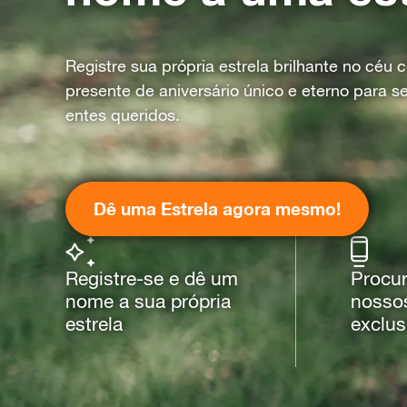
Registre sua própria estrela brilhante no céu
presente de aniversário único e eterno para s
entes queridos.
Dê uma Estrela agora mesmo!
Registre-se e dê um
Procur
nome a sua própria
nossos
estrela
exclus