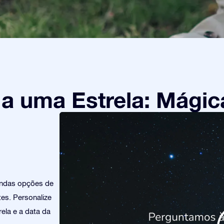
 uma Estrela: Mágic
indas opções de
es. Personalize
ela e a data da