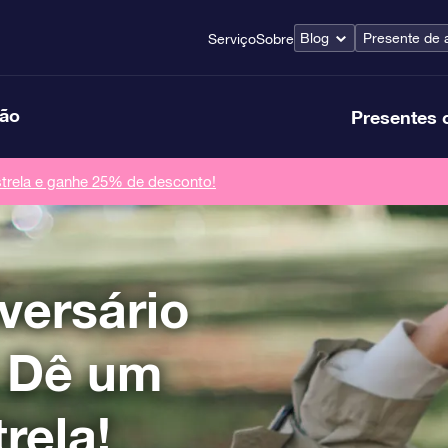
Blog
Presente de 
Serviço
Sobre
ção
Presentes 
rela e ganhe 25% de desconto!
versário
 Dê um
rela!