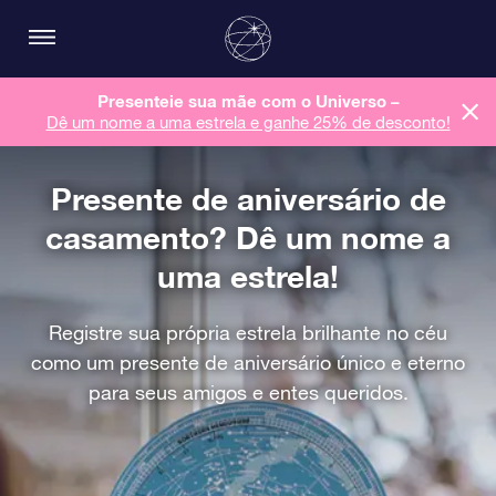
Presenteie sua mãe com o Universo –
Dê um nome a uma estrela e ganhe 25% de desconto!
Presente de aniversário de
casamento? Dê um nome a
uma estrela!
Registre sua própria estrela brilhante no céu
como um presente de aniversário único e eterno
para seus amigos e entes queridos.