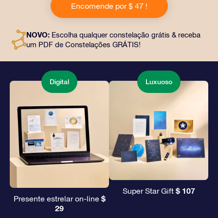
Encomende por $ 47 !
documentos personalizados enviados para um
endereço de sua escolha, além de documentos digitais
e uso gratuito de nossos aplicativos. É uma maneira
NOVO:
Escolha qualquer constelação grátis & receba
mágica de oferecer um presente eterno a amigos e
um PDF de Constelações GRÁTIS!
entes queridos.
Digital
Luxuoso
$ 107
Super Star Gift
$
Presente estrelar on-line
29