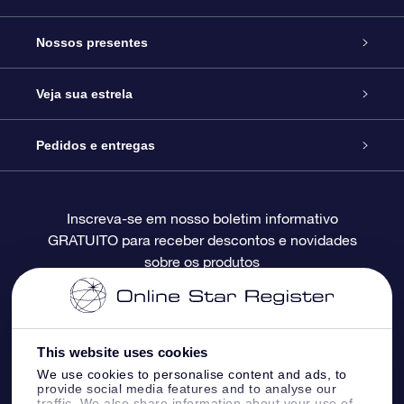
Serviço
Nossos presentes
Entre em contato conosco
Presente estrelar on-line
Veja sua estrela
Blog
Pacote de presente da OSR
Star Register
Pedidos e entregas
Perguntas frequentes
Super Star Gift
Aplicativo Localizador de Estrelas da OSR
Login de clientes
Inscreva-se em nosso boletim informativo
GRATUITO para receber descontos e novidades
Avaliações
O cartão de presente da OSR
Página estelar personalizada
Informações de pagamento
sobre os produtos
Presentes corporativos
Um Milhão de Estrelas
Informações de envio
OSR Starsaver
Política de devolução
This website uses cookies
We use cookies to personalise content and ads, to
provide social media features and to analyse our
Aplicativo RV Fly me to the stars
Constelações
traffic. We also share information about your use of