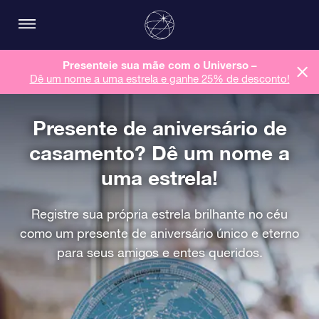
Presenteie sua mãe com o Universo –
Dê um nome a uma estrela e ganhe 25% de desconto!
Presente de aniversário de
casamento? Dê um nome a
uma estrela!
Registre sua própria estrela brilhante no céu
como um presente de aniversário único e eterno
para seus amigos e entes queridos.