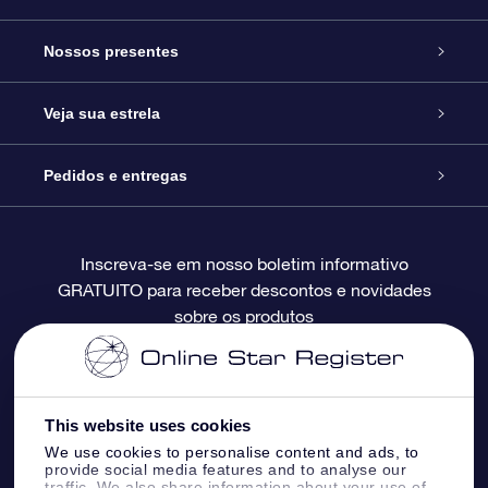
Serviço
Nossos presentes
Entre em contato conosco
Presente estrelar on-line
Veja sua estrela
Blog
Pacote de presente da OSR
Star Register
Pedidos e entregas
Perguntas frequentes
Super Star Gift
Aplicativo Localizador de Estrelas da OSR
Login de clientes
Inscreva-se em nosso boletim informativo
GRATUITO para receber descontos e novidades
Avaliações
O cartão de presente da OSR
Página estelar personalizada
Informações de pagamento
sobre os produtos
Presentes corporativos
Um Milhão de Estrelas
Informações de envio
OSR Starsaver
Política de devolução
This website uses cookies
We use cookies to personalise content and ads, to
provide social media features and to analyse our
Aplicativo RV Fly me to the stars
Constelações
traffic. We also share information about your use of