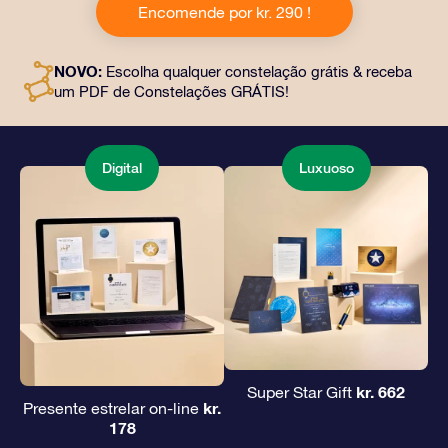
Encomende por kr. 290 !
documentos personalizados enviados para um
endereço de sua escolha, além de documentos digitais
e uso gratuito de nossos aplicativos. É uma maneira
NOVO:
Escolha qualquer constelação grátis & receba
mágica de oferecer um presente eterno a amigos e
um PDF de Constelações GRÁTIS!
entes queridos.
Digital
Luxuoso
kr. 662
Super Star Gift
kr.
Presente estrelar on-line
178