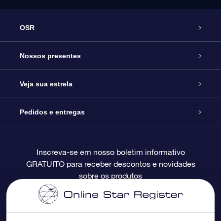
OSR
Serviço
Nossos presentes
Entre em contato conosco
Presente estrelar on-line
Veja sua estrela
Blog
Pacote de presente da OSR
Star Register
Pedidos e entregas
Perguntas frequentes
Super Star Gift
Aplicativo Localizador de Estrelas da OSR
Login de clientes
Inscreva-se em nosso boletim informativo
GRATUITO para receber descontos e novidades
Avaliações
O cartão de presente da OSR
Página estelar personalizada
Informações de pagamento
sobre os produtos
Presentes corporativos
Um Milhão de Estrelas
Informações de envio