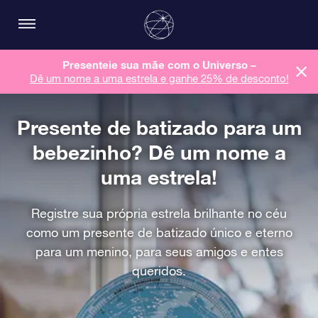
Presenteie sua mãe com o Universo –
Dê um nome a uma estrela e ganhe 25% de desconto!
Presente de batizado para um
bebezinho? Dê um nome a
uma estrela!
Registre sua própria estrela brilhante no céu
como um presente de batizado único e eterno
para um menino, para seus amigos e entes
queridos.