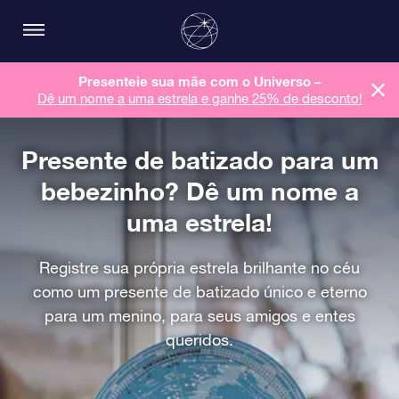
Presenteie sua mãe com o Universo –
Dê um nome a uma estrela e ganhe 25% de desconto!
Presente de batizado para um
bebezinho? Dê um nome a
uma estrela!
Registre sua própria estrela brilhante no céu
como um presente de batizado único e eterno
para um menino, para seus amigos e entes
queridos.