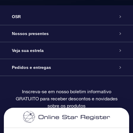
OSR
Serviço
Nossos presentes
Entre em contato conosco
Presente estrelar on-line
Veja sua estrela
Blog
Pacote de presente da OSR
Star Register
Pedidos e entregas
Perguntas frequentes
Super Star Gift
Aplicativo Localizador de Estrelas da OSR
Login de clientes
Inscreva-se em nosso boletim informativo
GRATUITO para receber descontos e novidades
Avaliações
O cartão de presente da OSR
Página estelar personalizada
Informações de pagamento
sobre os produtos
Presentes corporativos
Um Milhão de Estrelas
Informações de envio