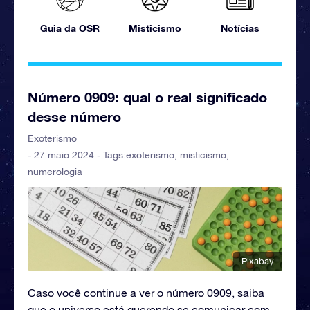
Guia da OSR
Misticismo
Notícias
Número 0909: qual o real significado
desse número
Exoterismo
- 27 maio 2024 - Tags:
exoterismo
,
misticismo
,
numerologia
Pixabay
Caso você continue a ver o número 0909, saiba
que o universo está querendo se comunicar com