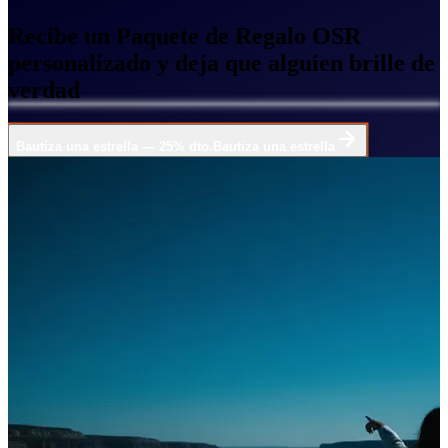
Recibe un Paquete de Regalo OSR
personalizado y deja que alguien brille de
verdad
Bautiza una estrella — 25% dto.
Bautiza una estrella