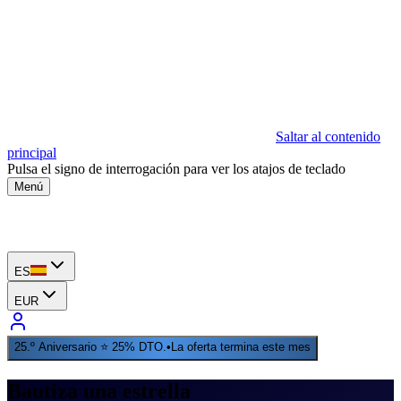
Saltar al contenido
principal
Pulsa el signo de interrogación para ver los atajos de teclado
Menú
ES
EUR
25.º Aniversario ⭐ 25% DTO.
•
La oferta termina este mes
Bautiza una estrella