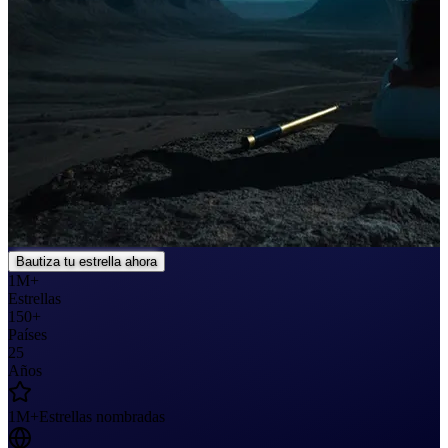
Bautiza tu estrella ahora
1M+
Estrellas
150+
Países
25
Años
1M+
Estrellas nombradas