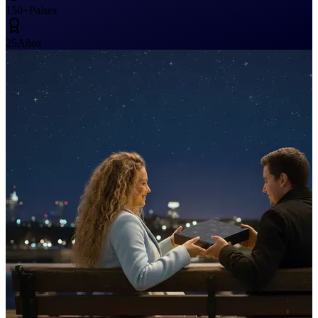
150+
Países
25
Años