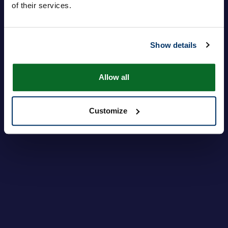
of their services.
Contraseña
Show details
Inicie sesión
¿Olvidó su contraseña?
Allow all
Customize