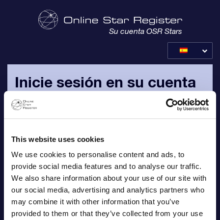
Su cuenta OSR Stars
Inicie sesión en su cuenta
OSR
Inicie sesión con su dirección de correo electrónico
personal y contraseña, que le han sido enviados por correo
This website uses cookies
electrónico.
We use cookies to personalise content and ads, to
provide social media features and to analyse our traffic.
Correo electrónico
We also share information about your use of our site with
our social media, advertising and analytics partners who
may combine it with other information that you’ve
provided to them or that they’ve collected from your use