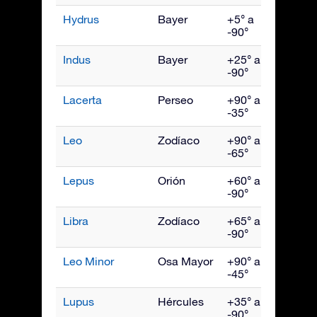
Hydrus
Bayer
+5° a
Dici
-90°
Indus
Bayer
+25° a
Sept
-90°
Lacerta
Perseo
+90° a
Octu
-35°
Leo
Zodíaco
+90° a
Abril
-65°
Lepus
Orión
+60° a
Febr
-90°
Libra
Zodíaco
+65° a
Juni
-90°
Leo Minor
Osa Mayor
+90° a
Abril
-45°
Lupus
Hércules
+35° a
Juni
-90°