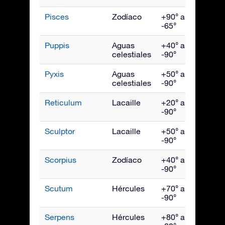
Pisces
Zodíaco
+90° a
Novi
-65°
Puppis
Aguas
+40° a
Marz
celestiales
-90°
Pyxis
Aguas
+50° a
Marz
celestiales
-90°
Reticulum
Lacaille
+20° a
Ener
-90°
Sculptor
Lacaille
+50° a
Novi
-90°
Scorpius
Zodíaco
+40° a
Julio
-90°
Scutum
Hércules
+70° a
Agos
-90°
Serpens
Hércules
+80° a
Julio