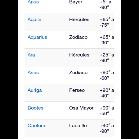
Apus
Bayer
+5° a
Julio
-90°
Aquila
Hércules
+85° a
Sept
-75°
Aquarius
Zodíaco
+65° a
Octu
-90°
Ara
Hércules
+25° a
Julio
-90°
Aries
Zodíaco
+90° a
Dici
-60°
Auriga
Perseo
+90° a
Febr
-40°
Bootes
Osa Mayor
+90° a
Juni
-50°
Caelum
Lacaille
+40° a
Ener
-90°