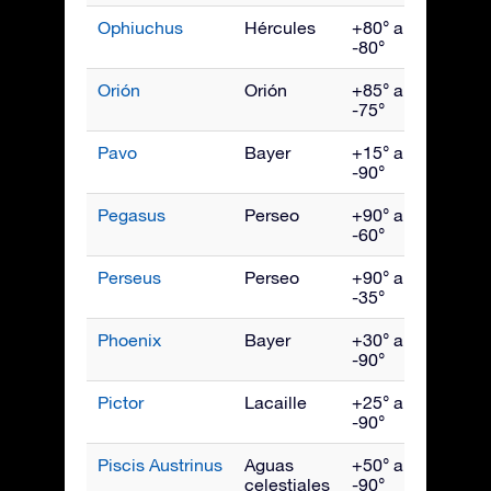
Ophiuchus
Hércules
+80° a
Julio
-80°
Orión
Orión
+85° a
Ener
-75°
Pavo
Bayer
+15° a
Sept
-90°
Pegasus
Perseo
+90° a
Octu
-60°
Perseus
Perseo
+90° a
Dici
-35°
Phoenix
Bayer
+30° a
Novi
-90°
Pictor
Lacaille
+25° a
Febr
-90°
Piscis Austrinus
Aguas
+50° a
Octu
celestiales
-90°