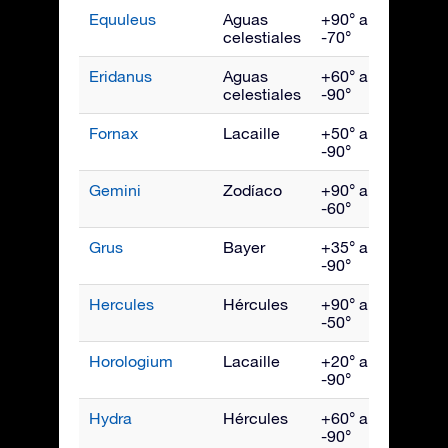
Equuleus
Aguas
+90° a
Sept
celestiales
-70°
Eridanus
Aguas
+60° a
Dici
celestiales
-90°
Fornax
Lacaille
+50° a
Dici
-90°
Gemini
Zodíaco
+90° a
Febr
-60°
Grus
Bayer
+35° a
Octu
-90°
Hercules
Hércules
+90° a
Julio
-50°
Horologium
Lacaille
+20° a
Dici
-90°
Hydra
Hércules
+60° a
Abril
-90°