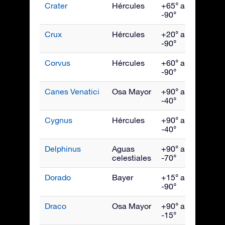
Crater
Hércules
+65° a
Abril
-90°
Crux
Hércules
+20° a
May
-90°
Corvus
Hércules
+60° a
May
-90°
Canes Venatici
Osa Mayor
+90° a
May
-40°
Cygnus
Hércules
+90° a
Sept
-40°
Delphinus
Aguas
+90° a
Sept
celestiales
-70°
Dorado
Bayer
+15° a
Ener
-90°
Draco
Osa Mayor
+90° a
Julio
-15°