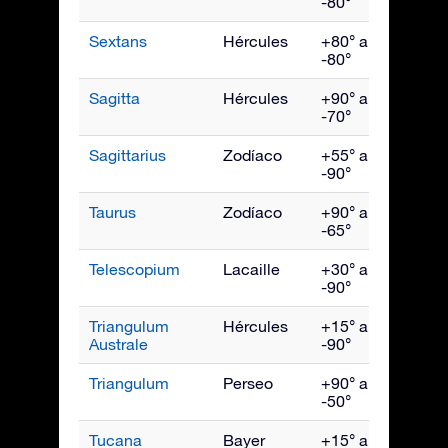
-80°
Sextans
Hércules
+80° a
Abril
-80°
Sagitta
Hércules
+90° a
Sept
-70°
Sagittarius
Zodíaco
+55° a
Agos
-90°
Taurus
Zodíaco
+90° a
Ener
-65°
Telescopium
Lacaille
+30° a
Agos
-90°
Triangulum
Hércules
+15° a
Julio
Australe
-90°
Triangulum
Perseo
+90° a
Dici
-50°
Tucana
Bayer
+15° a
Novi