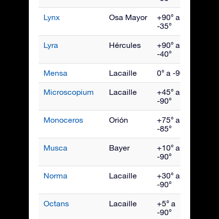
Lynx
Osa Mayor
+90° a
Marz
-35°
Lyra
Hércules
+90° a
Agos
-40°
Mensa
Lacaille
0° a -90°
Ener
Microscopium
Lacaille
+45° a
Sept
-90°
Monoceros
Orión
+75° a
Febr
-85°
Musca
Bayer
+10° a
May
-90°
Norma
Lacaille
+30° a
Julio
-90°
Octans
Lacaille
+5° a
Octu
-90°