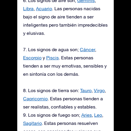
6. Los signos de aire son;
Géminis
,
Libra
,
Acuario
. Las personas nacidas
bajo el signo de aire tienden a ser
inteligentes pero también impredecibles
y elusivas.
7. Los signos de agua son;
Cáncer
,
Escorpio
y
Piscis
. Estas personas
tienden a ser muy emotivas, sensibles y
en sintonía con los demás.
8. Los signos de tierra son:
Tauro
,
Virgo
,
Capricornio
. Estas personas tienden a
ser realistas, confiables y estables.
9. Los signos de fuego son;
Aries
,
Leo
,
Sagitario
. Estas personas resuelven