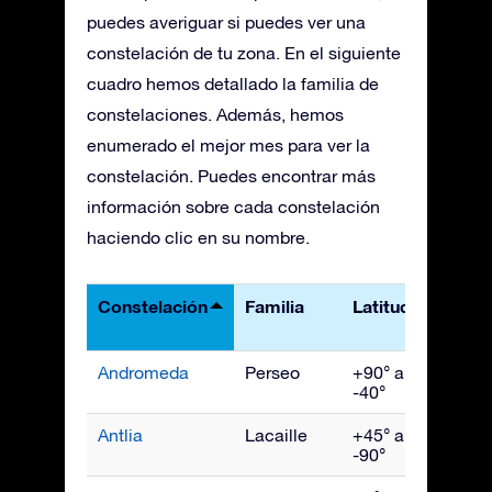
puedes averiguar si puedes ver una
constelación de tu zona. En el siguiente
cuadro hemos detallado la familia de
constelaciones. Además, hemos
enumerado el mejor mes para ver la
constelación. Puedes encontrar más
información sobre cada constelación
haciendo clic en su nombre.
Constelación
Familia
Latitudes
Mejo
vist
Andromeda
Perseo
+90° a
Novi
-40°
Antlia
Lacaille
+45° a
Abril
-90°