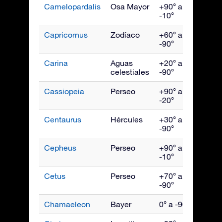
Camelopardalis
Osa Mayor
+90° a
Febr
-10°
Capricornus
Zodíaco
+60° a
Sept
-90°
Carina
Aguas
+20° a
Marz
celestiales
-90°
Cassiopeia
Perseo
+90° a
Novi
-20°
Centaurus
Hércules
+30° a
May
-90°
Cepheus
Perseo
+90° a
Octu
-10°
Cetus
Perseo
+70° a
Dici
-90°
Chamaeleon
Bayer
0° a -90°
Abril