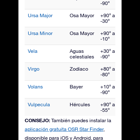
-90°
Ursa Major
Osa Mayor
+90° a
Abril
-30°
Ursa Minor
Osa Mayor
+90° a
Juni
-10°
Vela
Aguas
+30° a
Marz
celestiales
-90°
Virgo
Zodíaco
+80° a
May
-80°
Volans
Bayer
+10° a
Marz
-90°
Vulpecula
Hércules
+90° a
Sept
-55°
CONSEJO:
También puedes instalar la
aplicación gratuita OSR Star Finder
,
disponible para iOS y Android, para