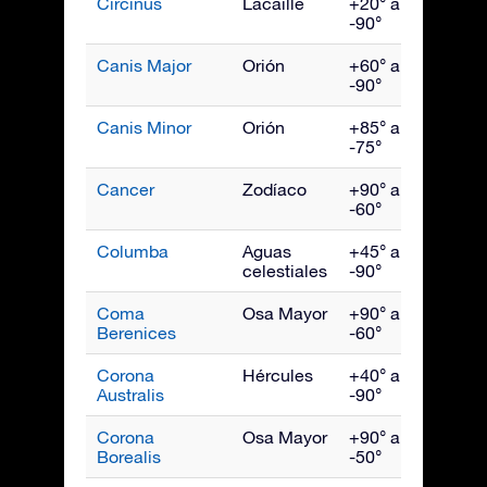
Circinus
Lacaille
+20° a
Juni
-90°
Canis Major
Orión
+60° a
Febr
-90°
Canis Minor
Orión
+85° a
Marz
-75°
Cancer
Zodíaco
+90° a
Marz
-60°
Columba
Aguas
+45° a
Febr
celestiales
-90°
Coma
Osa Mayor
+90° a
May
Berenices
-60°
Corona
Hércules
+40° a
Agos
Australis
-90°
Corona
Osa Mayor
+90° a
Julio
Borealis
-50°