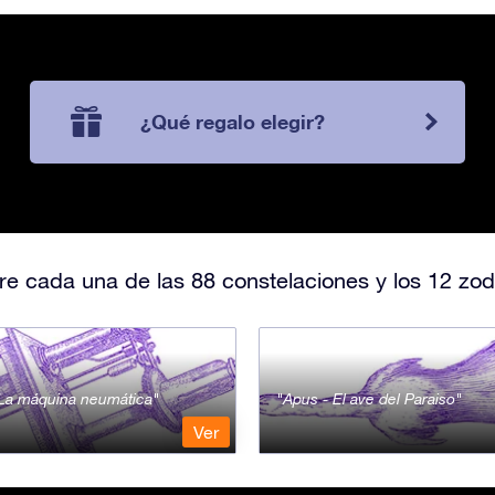
¿Qué regalo elegir?
e cada una de las 88 constelaciones y los 12 zod
- La máquina neumática
Apus - El ave del Paraiso
Ver