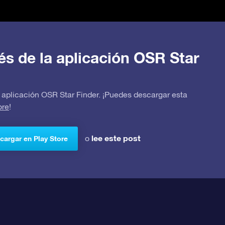
avés de la aplicación OSR Star
 la aplicación OSR Star Finder. ¡Puedes descargar esta
ore
!
lee este post
o
cargar en Play Store