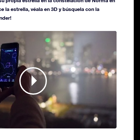
u propia estrella en la constelación de Norma en
ce la estrella, véala en 3D y búsquela con la
nder!