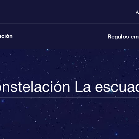
A
ación
Regalos em
nstelación La escua