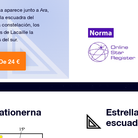
 aparece junto a Ara,
 la escuadra del
 constelación, los
 de Lacaille la
del sur.
De 24 €
ationerna
Estrell
escuad