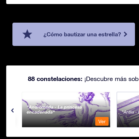
¿Cómo bautizar una estrella?
88 constelaciones:
¡Descubre más sobr
Andromeda - La princesa
encadenada
Antlia 
Ver
Ver