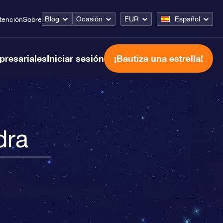
Blog
Ocasión
EUR
Español
tención
Sobre
presariales
Iniciar sesión
¡Bautiza una estrella!
dra