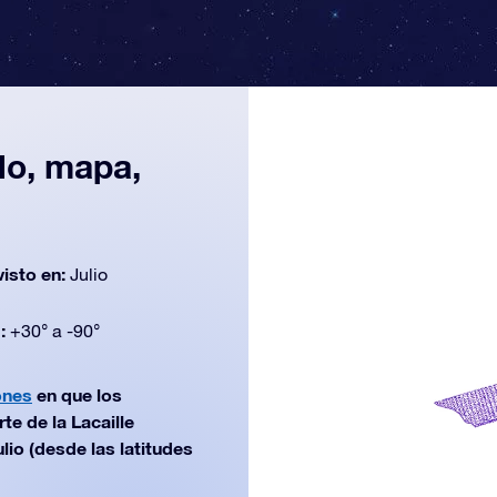
lo, mapa,
n
visto en:
Julio
d:
+30° a -90°
ones
en que los
te de la Lacaille
lio (desde las latitudes