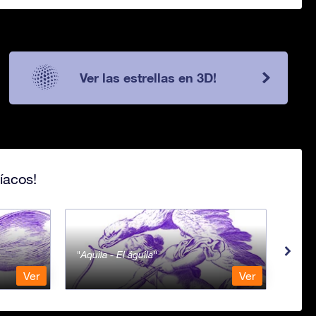
Ver las estrellas en 3D!
íacos!
Aquila - El águila
Aqua
Ver
Ver