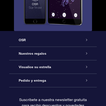
OSR
Atención
Nuestros regalos
Contáctanos
Regalo Estrella Online
Visualice su estrella
Blog
Paquete de Regalo OSR
Registro estelar
Pedido y entrega
Preguntas Más Frecuentes
Regalo Súper Estrella
Aplicación de Búsqueda de Estrella
Acceso clientes
Suscríbete a nuestra newsletter gratuita
para recibir descuentos y novedades