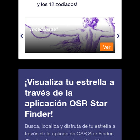
y los 12 zodíacos!
Andromeda - La princesa
Antli
encadenada
Ver
Ver
¡Visualiza tu estrella a
través de la
aplicación OSR Star
Finder!
Busca, localiza y disfruta de tu estrella a
través de la aplicación OSR Star Finder.