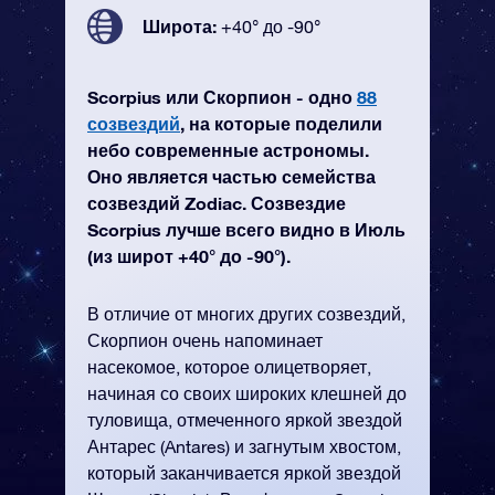
Широта:
+40° до -90°
Scorpius или Скорпион - одно
88
созвездий
, на которые поделили
небо современные астрономы.
Оно является частью семейства
созвездий Zodiac. Созвездие
Scorpius лучше всего видно в Июль
(из широт +40° до -90°).
В отличие от многих других созвездий,
Скорпион очень напоминает
насекомое, которое олицетворяет,
начиная со своих широких клешней до
туловища, отмеченного яркой звездой
Антарес (Antares) и загнутым хвостом,
который заканчивается яркой звездой