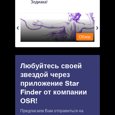
Зодиака!
Andromeda - Андромеда
Antli
Обзор
Обзор
Любуйтесь своей
звездой через
приложение Star
Finder от компании
OSR!
Предлагаем Вам отправиться на