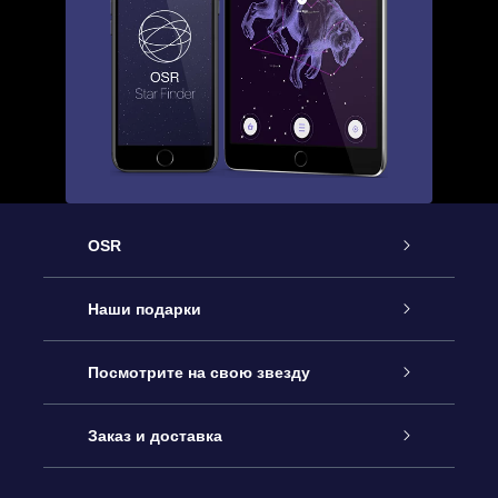
OSR
Обслуживание
Наши подарки
Как с нами связаться
Онлайн подарок Online Star Gift
Посмотрите на свою звезду
Блог
Подарочный набор OSR
Звездный реестр
Заказ и доставка
Часто задаваемые вопросы
Подарок Super Star Gift
приложения OSR Star Finder
Логин пользователя