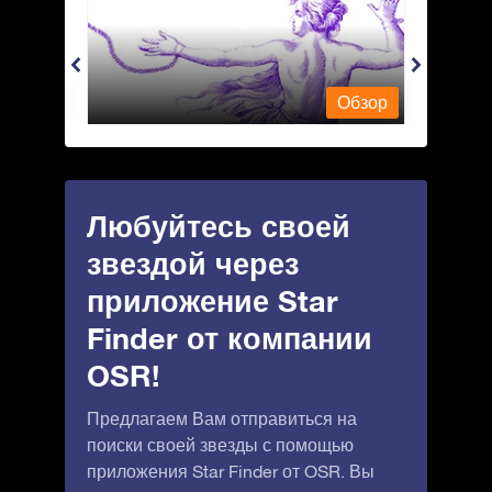
Andromeda - Андромеда
Antli
Обзор
Обзор
Любуйтесь своей
звездой через
приложение Star
Finder от компании
OSR!
Предлагаем Вам отправиться на
поиски своей звезды с помощью
приложения Star Finder от OSR. Вы