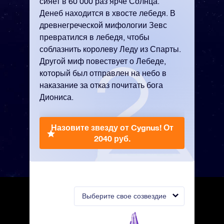
сияет в 60 000 раз ярче Солнца.
Денеб находится в хвосте лебедя. В
древнегреческой мифологии Зевс
превратился в лебедя, чтобы
соблазнить королеву Леду из Спарты.
Другой миф повествует о Лебеде,
который был отправлен на небо в
наказание за отказ почитать бога
Диониса.
Назовите звезду от Cygnus!
От
2040 руб.
Выберите свое созвездие