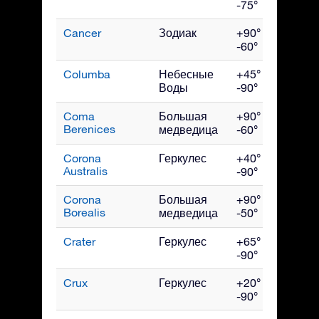
-75°
Cancer
Зодиак
+90° до
Ма
-60°
Columba
Небесные
+45° до
Фев
Воды
-90°
Coma
Большая
+90° до
Ма
Berenices
медведица
-60°
Corona
Геркулес
+40° до
Авг
Australis
-90°
Corona
Большая
+90° до
Ию
Borealis
медведица
-50°
Crater
Геркулес
+65° до
Апр
-90°
Crux
Геркулес
+20° до
Ма
-90°