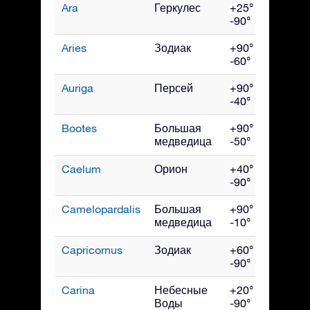
Ara
Геркулес
+25° до
Ию
-90°
Aries
Зодиак
+90° до
Дек
-60°
Auriga
Персей
+90° до
Фев
-40°
Bootes
Большая
+90° до
Ию
медведица
-50°
Caelum
Орион
+40° до
Янв
-90°
Camelopardalis
Большая
+90° до
Фев
медведица
-10°
Capricornus
Зодиак
+60° до
Сен
-90°
Carina
Небесные
+20° до
Ма
Воды
-90°