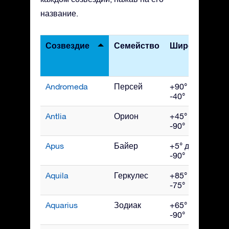
название.
Созвездие
Семейство
Широты
Лу
все
вид
Andromeda
Персей
+90° до
Ноя
-40°
Antlia
Орион
+45° до
Апр
-90°
Apus
Байер
+5° до
Ию
-90°
Aquila
Геркулес
+85° до
Сен
-75°
Aquarius
Зодиак
+65° до
Окт
-90°