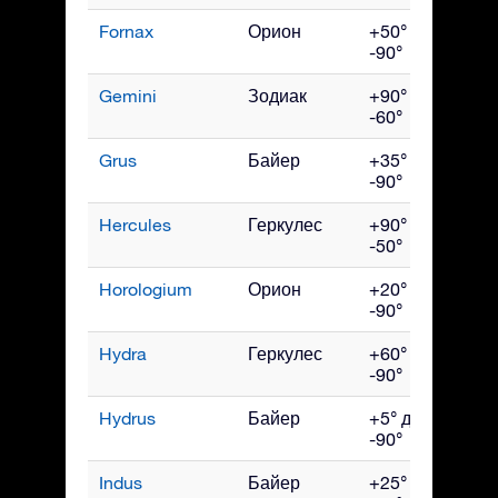
Fornax
Орион
+50° до
Дек
-90°
Gemini
Зодиак
+90° до
Фев
-60°
Grus
Байер
+35° до
Окт
-90°
Hercules
Геркулес
+90° до
Ию
-50°
Horologium
Орион
+20° до
Дек
-90°
Hydra
Геркулес
+60° до
Апр
-90°
Hydrus
Байер
+5° до
Дек
-90°
Indus
Байер
+25° до
Сен