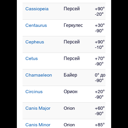
Cassiopeia
Персей
+90° до
Ноя
-20°
Centaurus
Геркулес
+30° до
Ма
-90°
Cepheus
Персей
+90° до
Окт
-10°
Cetus
Персей
+70° до
Дек
-90°
Chamaeleon
Байер
0° до
Апр
-90°
Circinus
Орион
+20° до
Ию
-90°
Canis Major
Orion
+60° до
Фев
-90°
Canis Minor
Orion
+85° до
Ма