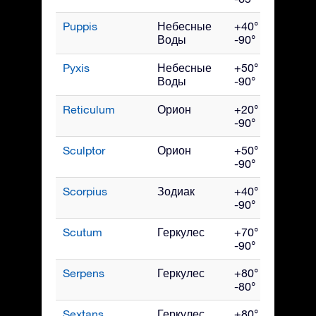
Puppis
Небесные
+40° до
Ма
Воды
-90°
Pyxis
Небесные
+50° до
Ма
Воды
-90°
Reticulum
Орион
+20° до
Янв
-90°
Sculptor
Орион
+50° до
Ноя
-90°
Scorpius
Зодиак
+40° до
Ию
-90°
Scutum
Геркулес
+70° до
Авг
-90°
Serpens
Геркулес
+80° до
Ию
-80°
Sextans
Геркулес
+80° до
Апр