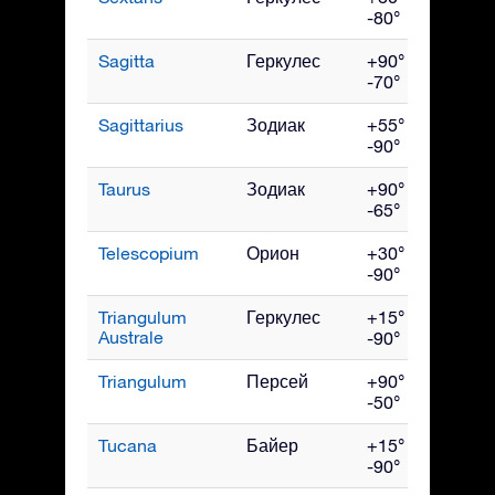
-80°
Sagitta
Геркулес
+90° до
Сен
-70°
Sagittarius
Зодиак
+55° до
Авг
-90°
Taurus
Зодиак
+90° до
Янв
-65°
Telescopium
Орион
+30° до
Авг
-90°
Triangulum
Геркулес
+15° до
Ию
Australe
-90°
Triangulum
Персей
+90° до
Дек
-50°
Tucana
Байер
+15° до
Ноя
-90°