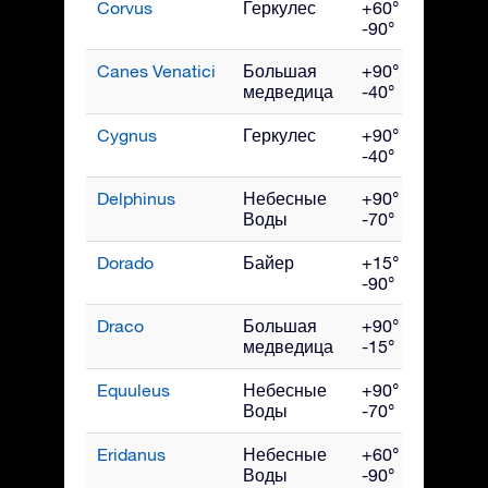
Corvus
Геркулес
+60° до
Ма
-90°
Canes Venatici
Большая
+90° до
Ма
медведица
-40°
Cygnus
Геркулес
+90° до
Сен
-40°
Delphinus
Небесные
+90° до
Сен
Воды
-70°
Dorado
Байер
+15° до
Янв
-90°
Draco
Большая
+90° до
Ию
медведица
-15°
Equuleus
Небесные
+90° до
Сен
Воды
-70°
Eridanus
Небесные
+60° до
Дек
Воды
-90°