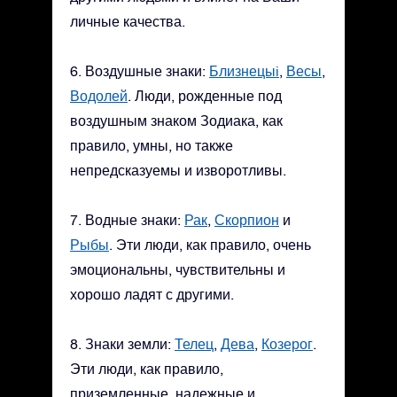
личные качества.
6. Воздушные знаки:
Близнецыi
,
Весы
,
Водолей
. Люди, рожденные под
воздушным знаком Зодиака, как
правило, умны, но также
непредсказуемы и изворотливы.
7. Водные знаки:
Рак
,
Скорпион
и
Рыбы
. Эти люди, как правило, очень
эмоциональны, чувствительны и
хорошо ладят с другими.
8. Знаки земли:
Телец
,
Дева
,
Козерог
.
Эти люди, как правило,
приземленные, надежные и