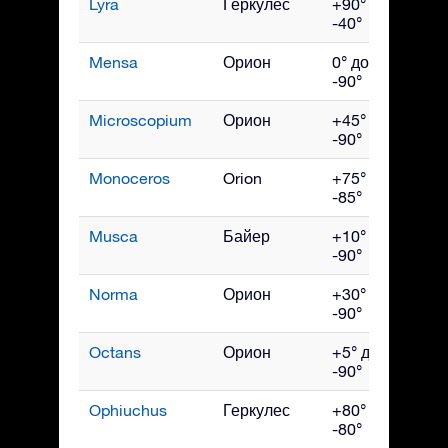
Lyra
Геркулес
+90° до
Авг
-40°
Mensa
Орион
0° до
Янв
-90°
Microscopium
Орион
+45° до
Сен
-90°
Monoceros
Orion
+75° до
Фев
-85°
Musca
Байер
+10° до
Ма
-90°
Norma
Орион
+30° до
Ию
-90°
Octans
Орион
+5° до
Окт
-90°
Ophiuchus
Геркулес
+80° до
Ию
-80°