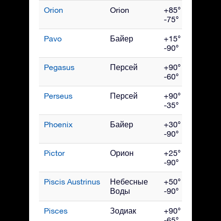
Orion
Orion
+85° до
Янв
-75°
Pavo
Байер
+15° до
Сен
-90°
Pegasus
Персей
+90° до
Окт
-60°
Perseus
Персей
+90° до
Дек
-35°
Phoenix
Байер
+30° до
Ноя
-90°
Pictor
Орион
+25° до
Фев
-90°
Piscis Austrinus
Небесные
+50° до
Окт
Воды
-90°
Pisces
Зодиак
+90° до
Ноя
-65°