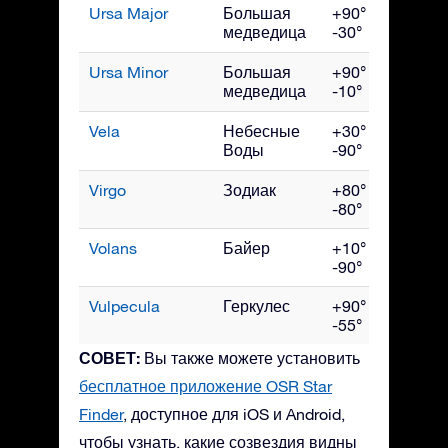
Ursa Major
Большая
+90° до
Апр
медведица
-30°
Ursa Minor
Большая
+90° до
Ию
медведица
-10°
Vela
Небесные
+30° до
Ма
Воды
-90°
Virgo
Зодиак
+80° до
Ма
-80°
Volans
Байер
+10° до
Ма
-90°
Vulpecula
Геркулес
+90° до
Сен
-55°
СОВЕТ:
Вы также можете установить
бесплатное приложение OSR Star
Finder
, доступное для iOS и Android,
чтобы узнать, какие созвездия видны