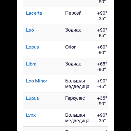
-90°
Lacerta
Персей
+90° до
Окт
-35°
Leo
Зодиак
+90° до
Апр
-65°
Lepus
Orion
+60° до
Фев
-90°
Libra
Зодиак
+65° до
Ию
-90°
Leo Minor
Большая
+90° до
Апр
медведица
-45°
Lupus
Геркулес
+35° до
Ию
-90°
Lynx
Большая
+90° до
Ма
медведица
-35°