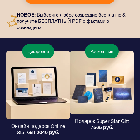
персонализированные документы, которые будут
отправлены по выбранному вами адресу, а также
НОВОЕ:
Выберите любое созвездие бесплатно &
цифровые материалы и возможность бесплатно
получите БЕСПЛАТНЫЙ PDF с фактами о
пользоваться нашими приложениями. Это
созвездиях!
волшебный и вечный подарок друзьям и любимым.
Цифровой
Роскошный
Подарок Super Star Gift
Онлайн подарок Online
7565 руб.
2040 руб.
Star Gift