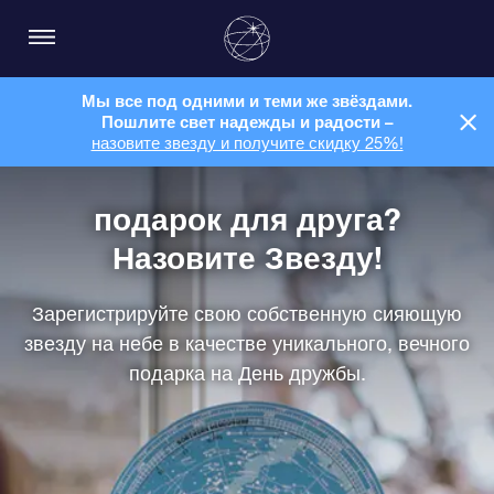
Мы все под одними и теми же звёздами.
Пошлите свет надежды и радости –
назовите звезду и получите скидку 25%!
подарок для друга?
Назовите Звезду!
Зарегистрируйте свою собственную сияющую
звезду на небе в качестве уникального, вечного
подарка на День дружбы.